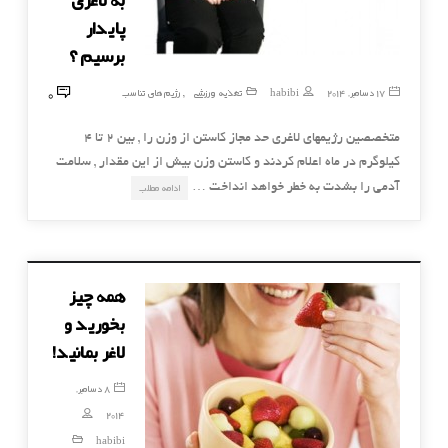
پایدار
برسیم ؟
0
17 دسامبر, 2014
habibi
تغذیه ورزشی
رژیم های تناسب
,
متخصصین رژیمهای لاغری حد مجاز کاستن از وزن را , بین 2 تا 4
کیلوگرم در ماه اعلام کردند و کاستن وزن بیش از این مقدار , سلامت
آدمی را بشدت به خطر خواهد انداخت …
ادامه مطلب
همه چیز
بخورید و
لاغر بمانید!
8 دسامبر,
2014
habibi