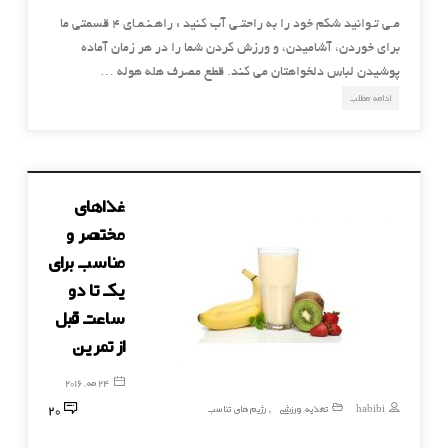
مـی تـوانید شکم خود را به راحتـی آب کنید : راهـنـمـای 4 قسمتی ما
برای خوردن، آشامیدن، و ورزش کردن شما را در هر زمان آماده
پوشیدن لباس دلخواهتان می کند. قطع مصرف هله هوله …
ادامه مطلب
غذاهای
مختصر و
مناسب برای
یک تا دو
ساعت قبل
از تمرین
24 مه, 2016
20
habibi
تغذیه ورزشی
رژیم های تناسب
,