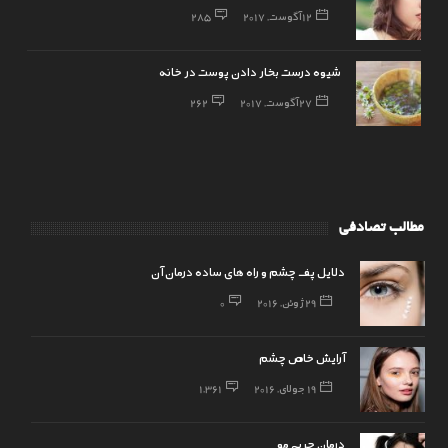
12 آگوست, 2017
285
شیوه درست بخار دادن پوست در خانه
27 آگوست, 2017
262
مطالب تصادفی
دلایل پف چشم و راه های ساده درمان آن
29 ژوئن, 2016
0
آرایش خاص چشم
19 جولای, 2016
1,361
درمان چربی مو