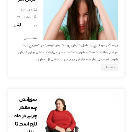
8 مه, 2016
habibi
0
مو
متخصص
پوست و مو قارچ را عامل خارش پوست سر توصیف و تصریح کرد:
عواملی مانند شست و شوی نامناسب سر می‌تواند عاملی برای خارش
شود. احسانی، عارضه خارش موی سر را ناشی از بیماری …
ادامه مطلب
سوزاندن
چه مقدار
چربی در ماه
لازم است تا
به لاغری