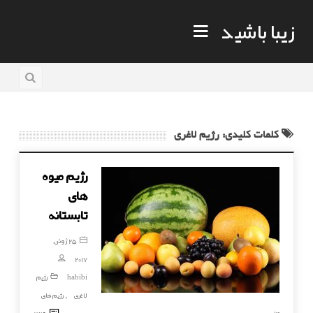
زیبا باشید
کلمات کلیدی: رژیم لاغری
رژیم میوه
های
تابستانه
25 ژوئن,
2017
habibi
رژیم
لاغری
رژیم های
,