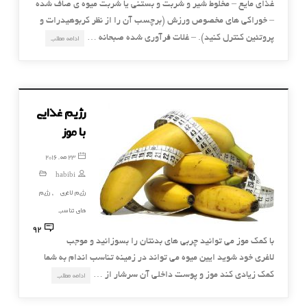
غذای مایع – مخلوط شیر و شربت و بستنی یا شربت میوه ی صاف شده
– خوراکی های مخصوص ورزش (برچسب آن را از نظر کربوهیدرات و
پروتئین کنترل کنید). – غلات فرآوری شده صبحانه …
ادامه مطلب
رژیم غذایی
با موز
23 مه, 2016
habibi
رژیم لاغری
رژیم
,
های تناسب
92
با کمک موز می توانید چربی های بدنتان را بسوزانید و موجب
لاغری خود شوید ایین میوه می تواند در زمینه تناسب اندام به شما
کمک زیادی کند موز و پوست داخلی آن سرشار از …
ادامه مطلب