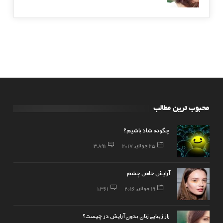
محبوب ترین مطالب
چگونه شاد باشیم؟
25 جولای, 2017
3,891
آرایش خاص چشم
19 جولای, 2016
1,361
راز زیبایی زنان بدون آرایش در چیست؟