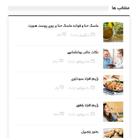
منتخب ها
ماسک حنا و فوائد ماسک حنا بر روی پوست صورت
18 آوریل, 2018
199
نکات جالب روانشناسی
23 سپتامبر, 2017
148
رژیم افراد سوداوی
20 سپتامبر, 2017
191
رژیم افراد بلغمی
20 سپتامبر, 2017
249
بخور زنجبیل