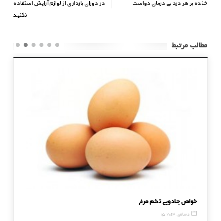
خنده بر هر درد بی درمان دواست
در دوران بارداری از لوازم آرایش استفاده
نکنید
مطالب مرتبط
خواص جادویی تخم مرغ
چگونه از
15 دسامبر, 2014
7 مه, 2016