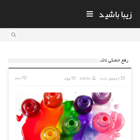
زیبا باشید
رفع خشکی لاک
2 جولای, 2017
habibi
ویژه
232