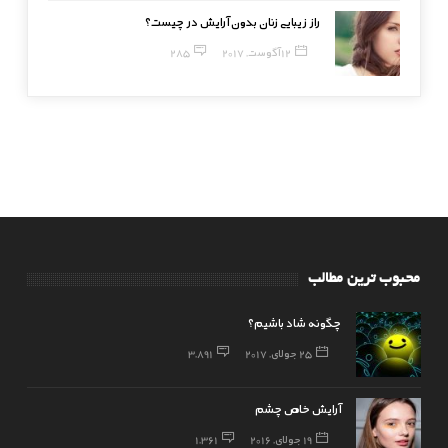
راز زیبایی زنان بدون آرایش در چیست؟
12 آگوست, 2017
285
محبوب ترین مطالب
چگونه شاد باشیم؟
25 جولای, 2017
3,891
آرایش خاص چشم
19 جولای, 2016
1,361