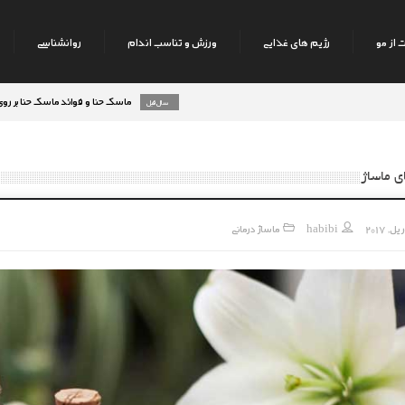
 از مو
رژیم های غذایی
ورزش و تناسب اندام
روانشناسی
ماسک حنا و فوائد ماسک حنا بر روی پوست صورت
8 سال قبل
رژیم میوه های تابستانه
9 سال قبل
ی ماساژ
habibi
ماساژ درمانی