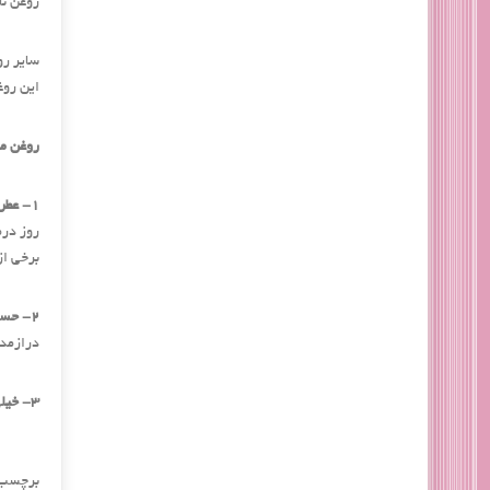
روغن نا
سایر رو
این روغ
روغن ماساژ 
1- عطر و اسانس زیادی ندارد:
روز درم
برخی از
2- حساسیت ‌زا نیستند:
درازمدت سبب واک
3- خیلی چرب نیستند:
برچسب