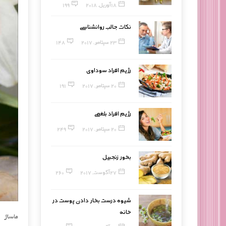
18 آوریل, 2018
199
نکات جالب روانشناسی
23 سپتامبر, 2017
148
رژیم افراد سوداوی
20 سپتامبر, 2017
191
رژیم افراد بلغمی
20 سپتامبر, 2017
249
بخور زنجبیل
27 آگوست, 2017
260
شیوه درست بخار دادن پوست در
خانه
ماساژ