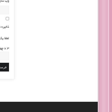
وب‌ سا
ذخیره ن
لطفا یک 
3 × چهار =