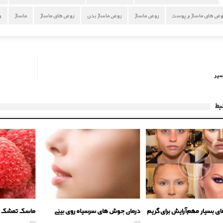
روغن ‌های ماساژ بر پوست
روغن ماساژ
روغن ماساژ بدن
روغن های ماساژ
ماساژ
و
یر
بط
ای بسیار مهم آرایش برای گریم
درمان جوش های سرسیاه روی بینی
ماسک تمشک