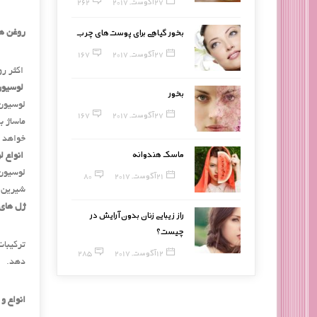
27 آگوست, 2017
262
بخور گیاهی برای پوست‌های چرب
روغن‌ ه
27 آگوست, 2017
167
اکثر روغ
لوسیون
بخور
لوسیون 
27 آگوست, 2017
167
ماساژ ب
خواهد 
ماسک هندوانه
انواع ل
لوسیون 
21 آگوست, 2017
80
شیرین و
ژل ‌های
راز زیبایی زنان بدون آرایش در
چیست؟
ترکیبات
12 آگوست, 2017
285
‌دهد.
انواع و