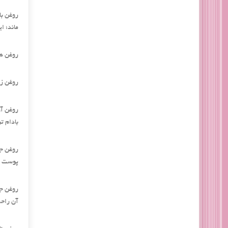
روغن با
‌ماند؛ 
روغن هس
روغن زر
روغن آو
بادام ت
روغن جو
پوست را
روغن جو
آن راحت