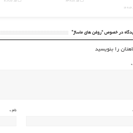
23 مه, 2017
20 مه, 2017
 2016
هتان را بنویسید
*
نام
*