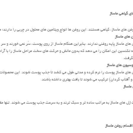
ای گیاهی ماساژ
ن ‌های ماساژ، گیاهی هستند. این روغن‌ ها انواع ویتامین‌ های محلول در چربی را دارند؛ مثلا ویتامین E
‌ های ماساژ
‌های ماساژ پایه روغنی ندارند. بنابراین هنگام ماساژ از روی پوست، سُر نمی ‌خورند و سر 
ه تکنسین این امکان را می ‌دهد که بدون مالش و حرکت‌ های سخت مراحل ماساژ را با آر
گرفت.
وسیون ‌های ماساژ
‌های ماساژ پوست را نرم کرده و مدتی طول می ‌کشد تا جذب پوست شوند. این محصولات انوا
 آفتاب‌ گردان) ترکیب می‌ شوند تا بافت بهتری داشته باشند.
 ماساژ
 ژل‌ های ماساژ به مراتب ساده‌ تر و سبک ‌ترند و به سرعت جذب پوست می ‌شوند. تنها م
 اقسام روغن ماساژ