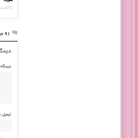
15 ژانویه, 2017
16 آگوست,
91 دیدگاه در خصوص “روغن های ماساژ”
دیدگا
دیدگاه
ایمیل
*