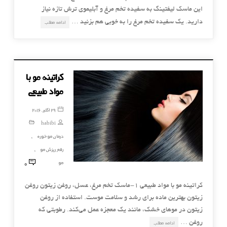
این ماسک لیفتینگ به سفیده تخم مرغ و آبلیموی ترش تازه نیاز
دارید. یک سفیده تخم مرغ را به خوبی هم بزنید …
ادامه مطلب
کراتینه مو با
مواد طبیعی
29 اکتبر, 2016
habibi
درمان موخوره
,
رفع ریزش مو
,
0
مو
کراتینه مو با مواد طبیعی 1-ماسک تخم مرغ، عسل، روغن زیتون روغن
زیتون بهترین ماده برای رشد و سلامت موست. استفاده از روغن
زیتون در موهای خشک، مانند یک معجزه عمل می‌کند. رطوبتی که
روغن …
ادامه مطلب