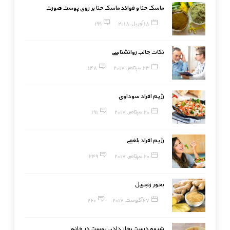
ماسک حنا و فوائد ماسک حنا بر روی پوست صورت
18 آوریل, 2018
199
نکات جالب روانشناسی
23 سپتامبر, 2017
148
رژیم افراد سوداوی
20 سپتامبر, 2017
191
رژیم افراد بلغمی
20 سپتامبر, 2017
249
بخور زنجبیل
27 آگوست, 2017
260
شیوه درست بخار دادن پوست در خانه