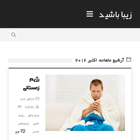
زیبا باشید
آرشیو ماهانه: اکتبر 2016
رژیم
زمستانی
31 اکتبر, 2016
habibi
رژیم چاقی
رژیم
,
لاغری
رژیم های
,
82
تناسب