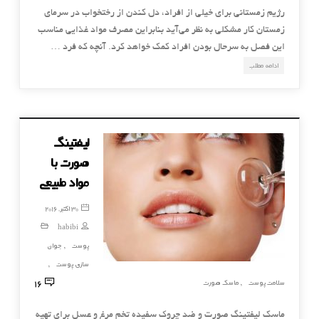
رژیم زمستانی برای خیلی از افراد، دل کندن از رختخواب در سرمای
زمستان کار مشکلی به نظر می‌آید بنابراین مصرف مواد غذایی مناسب
این فصل به سرحال بودن افراد کمک خواهد کرد. آنچه که فرد …
ادامه مطلب
لیفتینگ
صورت با
مواد طبیعی
30 اکتبر, 2016
habibi
پوست
جوان
,
سازی پوست
,
16
سلامت پوست
ماسک صورت
,
ماسک لیفتینگ صورت و ضد چروک سفیده تخم مرغ و عسل برای تهیه