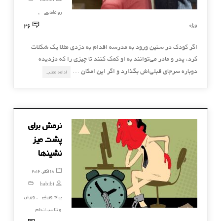
روانشناسی
,
26
ویژه
اگر كودك در سنین ورود به مدرسه اقدام به دزدی مثلا یك شكلات
كرد، پدر و مادر می‌توانند به او كمك كنند تا چیزی را كه دزدیده
دوباره سرجای قبلی‌اش بگذارد و اگر این امكان …
ادامه مطلب
نرمش برای
پشت میز
نشینها
18 اکتبر, 2016
habibi
پیام ورزشی
ورزش
,
و تناسب اندام