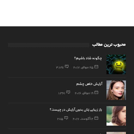
محبوب ترین مطالب
چگونه شاد باشیم؟
25 جولای, 2017
3,891
آرایش خاص چشم
19 جولای, 2016
1,361
راز زیبایی زنان بدون آرایش در چیست؟
12 آگوست, 2017
285