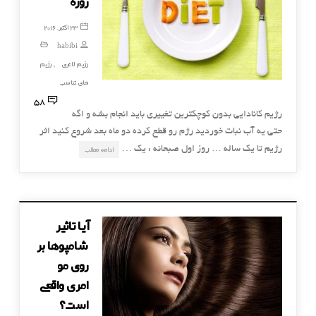
روزه
23 اکتبر, 2016
habibi
رژیم لاغری
رژیم
,
های تناسب
58
رژیم کانادایی بدون کوچکترین تغییری باید انجام بشه و اگه
حتی یه آب نبات خوردید رژم رو قطع کرده دو ماه بعد شروع کنید اثر
رژیم تا یک ساله … روز اول صبحانه : یک …
ادامه مطلب
آیا تاثیر
شامپوها بر
روی مو
امری واقعی
است؟