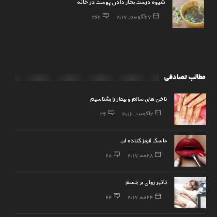
شیوه درست بخار دادن پوست در خانه
27 آگوست, 2017
262
مطالب تصادفی
ناخن های سالم و بیمار را بشناسیم
2 آگوست, 2016
36
ماسک قرمز کننده لب
28 مه, 2017
68
تاثیر روان بر جسم
24 مه, 2017
64