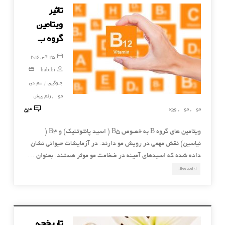
تاثیر
ویتامین
گروه ب
25 اکتبر, 2016
habibi
جلوگیری از سفیدی
مو
رفع ریزش
,
53
مو
مو
ویژه
,
,
ویتامین های گروه B به خصوص B۵ ( اسید پانتوتنیک) و B۳ (
نیاسین) نقش مهمی در رویش مو دارند. در آزمایشات حیوانی نشان
داده شده که اسیدهای آمینه در ضخامت مو موثر هستند. بعنوان …
ادامه مطلب
تاریخچه