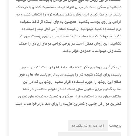
استفاده از این روش به هیچ عنوان در نواحی با پوست حساس توصیه
نمیشود و ممکن است در برخی افراد ایجاد حساسیت کند و یا دردناک
باشد. برای بکارگیری این روش، کاغذ سمباده نرم را انتخاب کنید و به
آرامی بر روی پوست بکشید، همچنین به جای اینکه از کاغذ سمباده
نرم استفاده کنید میتوانید از کیسه حمام ( در کنار لیف ) استفاده
کنید. هیچوقت کیسه حمام یا کاغذ سمباده را بر روی پوست صورت
نکشید. این روش ممکن است در برخی نواحی موهای زیادی را حذف
نکند ولی میتواند تا حدودی مؤثر باشد.
در بکارگیری روشهای ذکر شده جانب احتیاط را رعایت کنید و صبور
باشید، برای اینکه نتیجه کار را ببینید شاید لازم باشد ماه ها به طور
منظم این روشها را مورد استفاده قرار دهید. روشهایی که در این
مطلب گفتیم برای سالیان سال است که در اقوام مختلف و در نقاط
مختلف جهان مورد استفاده قرار میگیرد و نسبت به نمونه های تجاری
کمترین عوارض جانبی و کمترین هزینه را برای شما دربرخواهد داشت.
از بین بردن و رفع دائمی مو
برچسب