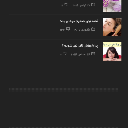
27 نوامبر, 2016
112
شانه زدن صحیح موهای بلند
1 ژانویه, 2017
134
چرا با ورزش لاغر نمی شویم؟
14 دسامبر, 2014
0