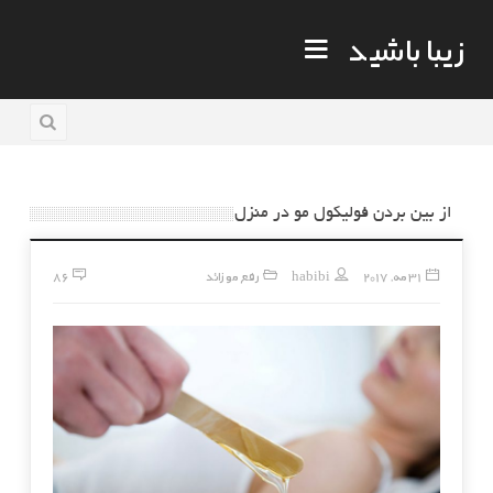
زیبا باشید
از بین بردن فولیکول مو در منزل
31 مه, 2017
habibi
رفع مو زائد
86