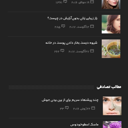
19 جولای, 2016
1,361
راز زیبایی زنان بدون آرایش در چیست؟
12 آگوست, 2017
285
شیوه درست بخار دادن پوست در خانه
27 آگوست, 2017
262
مطالب تصادفی
چند پیشنهاد سریع برای از بین بردن جوش
22 ژوئن, 2016
33
ماسک اسطوخودوس