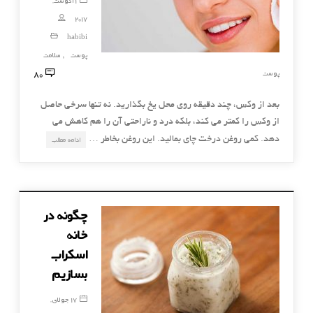
1 آگوست,
2017
habibi
پوست
سلامت
,
80
پوست
بعد از وکس، چند دقیقه روی محل یخ بگذارید. نه تنها سرخی حاصل
از وکس را کمتر می کند، بلکه درد و ناراحتی آن را هم کاهش می
دهد. کمی روغن درخت چای بمالید. این روغن بخاطر …
ادامه مطلب
چگونه در
خانه
اسکراب
بسازیم
17 جولای,