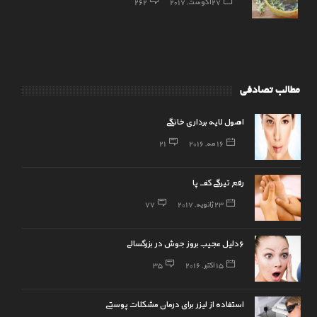
27 آگوست, 2017
262
مطالب تصادفی
اصول لایه برداری خانگی
16 مه, 2016
21
رفع تیرگی کف پا
23 ژانویه, 2017
77
6دلیل عجیب بروز جوش در بزرگسالی
15 اکتبر, 2016
35
استفاده از لیزر برای درمان مشکلات پوستی