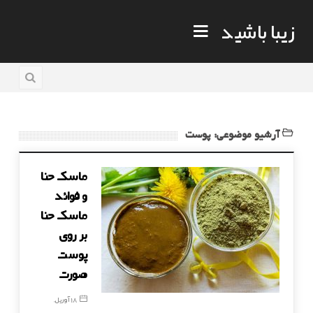
زیبا باشید
آرشیو موضوعی: پوست
ماسک حنا
و فوائد
ماسک حنا
بر روی
پوست
صورت
18 آوریل,