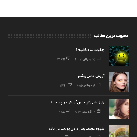
محبوب ترین مطالب
چگونه شاد باشیم؟
25 جولای, 2017
3,891
آرایش خاص چشم
19 جولای, 2016
1,361
راز زیبایی زنان بدون آرایش در چیست؟
12 آگوست, 2017
285
شیوه درست بخار دادن پوست در خانه