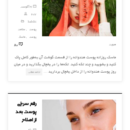
21 آگوست,
2017
habibi
پوست
سلامت
,
پوست
ماسک
,
80
صورت
ماسك روزانه پوست هندوانه را از قسمت گوشت آن به‌طور كامل پاك
كنيد و بشوييد و چند تكه كنيد. تكه‌ها را در يخچال بگذاريد و در ميان
روز پوست هندوانه را از داخل يخچال برداريد …
ادامه مطلب
رفع سرخی
پوست بعد
از اصلاح