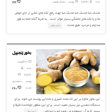
199
2018
habibi
پوست
ماسک صورت
,
ماسک حنا ماسک حنا ماسک حنا جهت رفع لکه های ناشی از جای جوش
ها و یا لکه های حاملگی بسیار موثر است . به شرط آنکه حتما به طور
مداوم و مرتب، طبق عادت …
ادامه مطلب
بخور زنجبیل
27 آگوست,
2017
habibi
پوست
دسته‌بندی
,
260
نشده
این بخور علاوه بر این که باعث تمیزی و شادابی پوست می شود، برای
دستگاه تنفسی نیز بسیار مفید است. برای این منظور جوشانده غلیظ و
بسیار گرم آن استفاده می شود که با انداختن …
ادامه مطلب