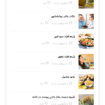
18 آوریل, 2018
199
نکات جالب روانشناسی
23 سپتامبر, 2017
148
رژیم افراد سوداوی
20 سپتامبر, 2017
191
رژیم افراد بلغمی
20 سپتامبر, 2017
249
بخور زنجبیل
27 آگوست, 2017
260
شیوه درست بخار دادن پوست در خانه
27 آگوست, 2017
262