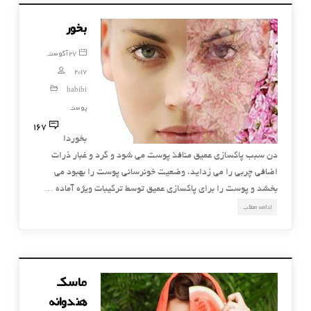
بخور
27 آگوست,
2017
habibi
پوست
167
بخوردا
دن سبب پاكسازی عمیق منافذ پوست می شود و گرد و غبار ذرات
اضافی چربی را می زداید، وضعیت خونرسانی پوست را بهبود می
بخشد و پوست را برای پاكسازی عمیق توسط تركیبات ویژه آماده …
ادامه مطلب
ماسک
هندوانه