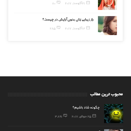
21 آگوست, 2017
80
راز زیبایی زنان بدون آرایش در چیست؟
12 آگوست, 2017
285
محبوب ترین مطالب
چگونه شاد باشیم؟
25 جولای, 2017
3,891