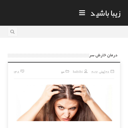
زیبا باشید
درمان خارش سر
28 ژوئن, 2017
habibi
مو
148