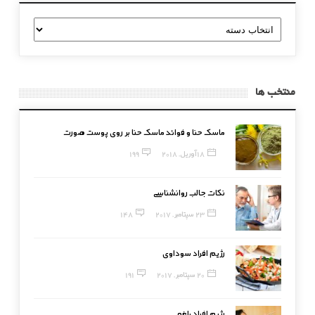
دسته
بندی
منتخب ها
ماسک حنا و فوائد ماسک حنا بر روی پوست صورت
18 آوریل, 2018
199
نکات جالب روانشناسی
23 سپتامبر, 2017
148
رژیم افراد سوداوی
20 سپتامبر, 2017
191
رژیم افراد بلغمی