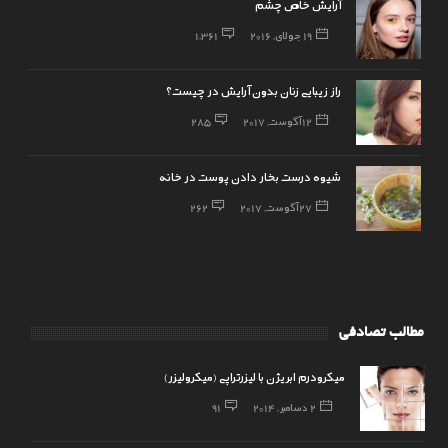
آرایش خاص چشم
19 جولای, 2016
1,361
راز زیبایی زنان بدون آرایش در چیست؟
12 آگوست, 2017
285
شیوه درست بخار دادن پوست در خانه
27 آگوست, 2017
262
مطالب تصادفی
میکرودرم ابریژن با لیزرتراپی (میکرولیزر)
2 دسامبر, 2014
91