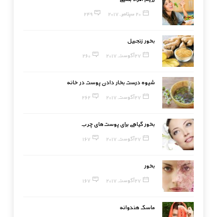
20 سپتامبر, 2017
249
بخور زنجبیل
27 آگوست, 2017
260
شیوه درست بخار دادن پوست در خانه
27 آگوست, 2017
262
بخور گیاهی برای پوست‌های چرب
27 آگوست, 2017
167
بخور
27 آگوست, 2017
167
ماسک هندوانه