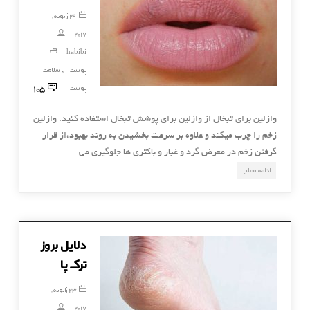
29 ژانویه,
2017
habibi
پوست
سلامت
,
105
پوست
وازلین برای تبخال از وازلین برای پوشش تبخال استفاده کنید. وازلین
زخم را چرب میکند و علاوه بر سرعت بخشیدن به روند بهبود،از قرار
گرفتن زخم در معرض گرد و غبار و باکتری ها جلوگیری می …
ادامه مطلب
دلایل بروز
ترک پا
23 ژانویه,
2017