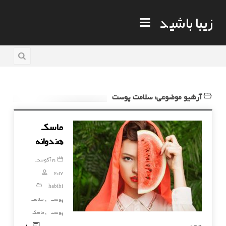
زیبا باشید
آرشیو موضوعی: سلامت پوست
ماسک
هندوانه
21 آگوست,
2017
habibi
پوست
سلامت
,
پوست
ماسک
,
80
صورت