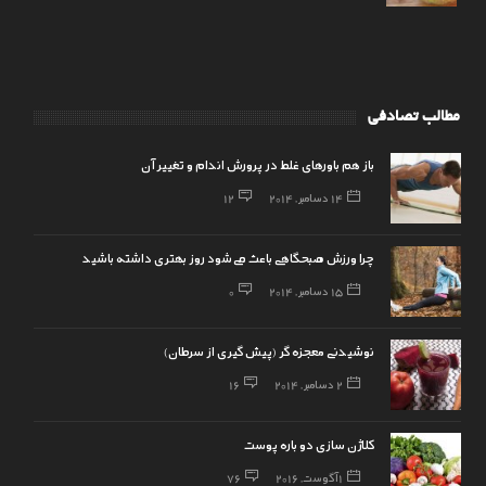
مطالب تصادفی
باز هم ﺑﺎﻭﺭﻫﺎﯼ ﻏﻠﻂ ﺩﺭ ﭘﺮﻭﺭﺵ ﺍﻧﺪﺍﻡ ﻭ ﺗﻐﯿﯿﺮ ﺁﻥ
14 دسامبر, 2014
12
چرا ورزش صبحگاهی باعث می‌شود روز بهتری داشته باشید
15 دسامبر, 2014
0
نوشیدنی معجزه گر (پیش گیری از سرطان)
2 دسامبر, 2014
16
کلاژن سازی دو باره پوست
1 آگوست, 2016
76