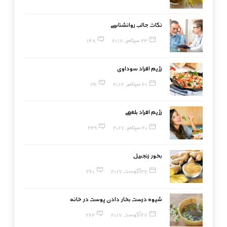
نکات جالب روانشناسی
23 سپتامبر, 2017
148
رژیم افراد سوداوی
20 سپتامبر, 2017
191
رژیم افراد بلغمی
20 سپتامبر, 2017
249
بخور زنجبیل
27 آگوست, 2017
260
شیوه درست بخار دادن پوست در خانه
27 آگوست, 2017
262