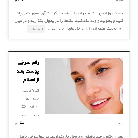
ماسك روزانه پوست هندوانه را از قسمت گوشت آن به‌طور كامل پاك
كنيد و بشوييد و چند تكه كنيد. تكه‌ها را در يخچال بگذاريد و در ميان
روز پوست هندوانه را از داخل يخچال برداريد …
ادامه مطلب
رفع سرخی
پوست بعد
از اصلاح
1 آگوست,
2017
habibi
پوست
سلامت
,
80
پوست
بعد از وکس، چند دقیقه روی محل یخ بگذارید. نه تنها سرخی حاصل