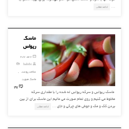
…
ادامه مطلب
ماسک
ریواس
7 مه, 2017
habibi
سلامت پوست
,
ماسک صورت
191
ماسک ریواس و سرکه ریواس له شده را با مقداری سرکه
مخلوط می کنیم و روی تمام صورت می مالیم این ماسک برای از بین
بردن کک و مک و جوش های چرکی و جای …
ادامه مطلب