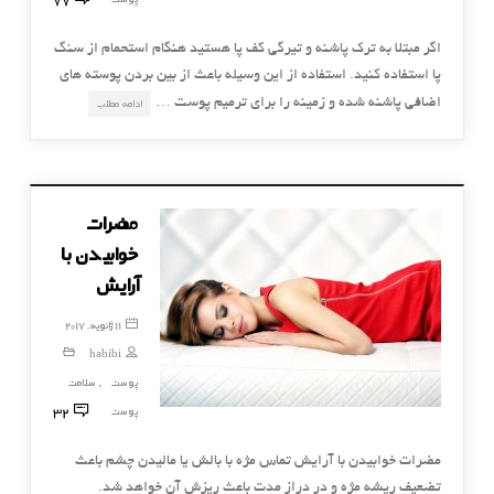
اگر مبتلا به ترک پاشنه و تیرگی کف پا هستید هنگام استحمام از سنگ
پا استفاده کنید. استفاده از این وسیله باعث از بین بردن پوسته های
اضافی پاشنه شده و زمینه را برای ترمیم پوست …
ادامه مطلب
مضرات
خوابیدن با
آرایش
11 ژانویه, 2017
habibi
پوست
سلامت
,
32
پوست
مضرات خوابیدن با آرایش تماس مژه با بالش یا مالیدن چشم باعث
تضعیف ریشه مژه و در دراز مدت باعث ریزش آن خواهد شد.