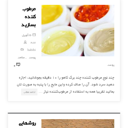
‏‎مرطوب
کننده
بسازید
26 آوریل,
2017
habibi
پوست
سلامت
,
0
پوست
چند نوع مرطوب کننده ‏‎چند برگ کاهو را 10 دقیقه بجوشانید، اجازه
دهید سرد شود. آن را صاف کرده واین مایع را با پنبه به صورت تان
بمالید تقریبا همه به استفاده از مرطوب‌كننده نیاز …
ادامه مطلب
روشهایی