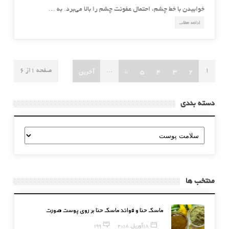
خوابیدن با خط چشم، احتمال عفونت چشم را بالا می‌برد. به …
ادامه مطلب
2
3
4
5
»
آخرین
1
...
صفحه 1از 6
دسته بندی
دسته
بندی
منتخب ها
ماسک حنا و فوائد ماسک حنا بر روی پوست صورت
18 آوریل, 2018
199