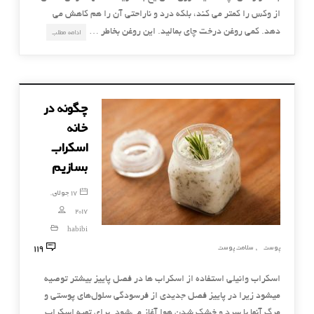
از وکس را کمتر می کند، بلکه درد و ناراحتی آن را هم کاهش می
دهد. کمی روغن درخت چای بمالید. این روغن بخاطر …
ادامه مطلب
چگونه در
خانه
اسکراب
بسازیم
17 جولای,
2017
habibi
119
پوست
سلامت پوست
,
اسكراب وانیلی استفاده از اسکراب ها در فصل پاییز بیشتر توصیه
میشود زیرا در پاییز فصل جدیدی از فرسودگی سلول‌های پوستی و
مرگ آنها با سرد و خشك شدن هوا آغاز می‌شود. برای تهیه اسكراب