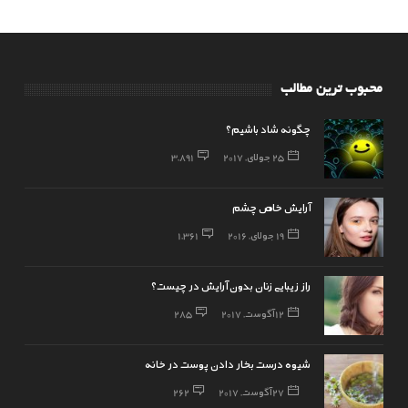
محبوب ترین مطالب
چگونه شاد باشیم؟
25 جولای, 2017
3,891
آرایش خاص چشم
19 جولای, 2016
1,361
راز زیبایی زنان بدون آرایش در چیست؟
12 آگوست, 2017
285
شیوه درست بخار دادن پوست در خانه
27 آگوست, 2017
262