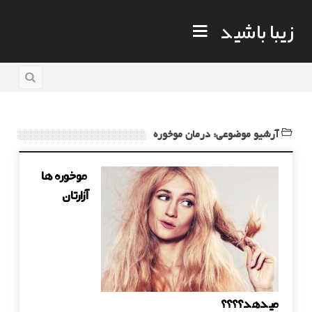
زیبا باشید
آرشیو موضوعی: درمان موخوره
موخوره ها
آزارتان
میدهد؟؟؟؟