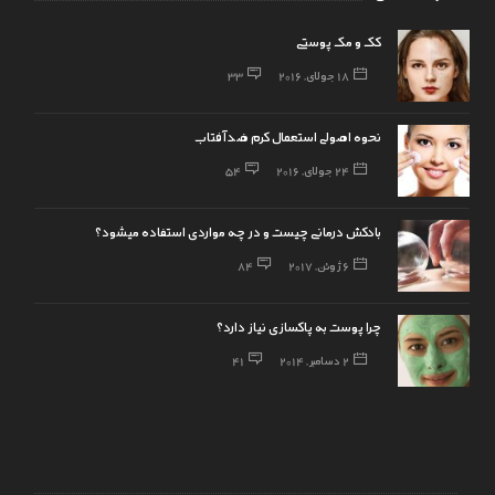
کک و مک پوستی
18 جولای, 2016
33
نحوه اصولی استعمال کرم ضد آفتاب
24 جولای, 2016
54
بادکش درمانی چیست و در چه مواردی استفاده میشود؟
6 ژوئن, 2017
84
چرا پوست به پاکسازی نیاز دارد؟
2 دسامبر, 2014
41