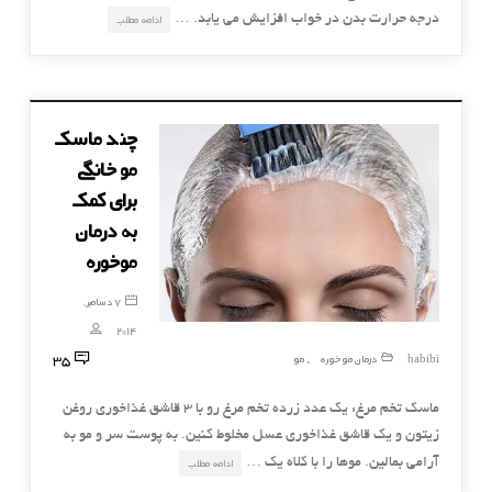
درجه حرارت بدن در خواب افزایش می یابد. …
ادامه مطلب
چند ماسک
مو خانگی
برای کمک
به درمان
موخوره
7 دسامبر,
2014
35
habibi
درمان موخوره
مو
,
ماسک تخم مرغ: يک عدد زرده تخم مرغ رو با ۳ قاشق غذاخوري روغن
زيتون و يک قاشق غذاخوري عسل مخلوط کنين. به پوست سر و مو به
آرامي بمالين. موها را با کلاه يک …
ادامه مطلب