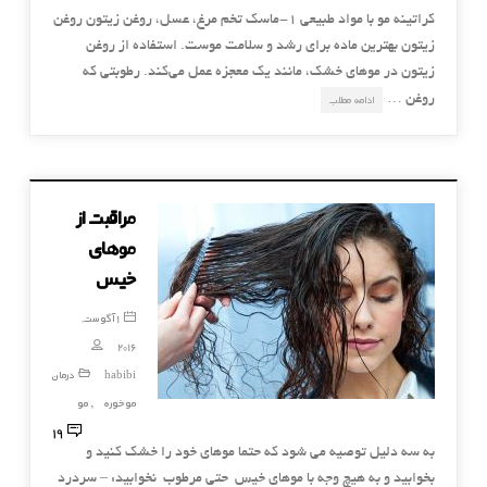
کراتینه مو با مواد طبیعی 1-ماسک تخم مرغ، عسل، روغن زیتون روغن
زیتون بهترین ماده برای رشد و سلامت موست. استفاده از روغن
زیتون در موهای خشک، مانند یک معجزه عمل می‌کند. رطوبتی که
روغن …
ادامه مطلب
مراقبت از
موهای
خیس
1 آگوست,
2016
habibi
درمان
موخوره
مو
,
19
به سه دلیل توصیه می شود که حتما موهای خود را خشک کنید و
بخوابید و به هیچ وجه با موهای خیس حتی مرطوب نخوابید: – سردرد