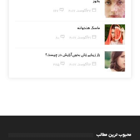
بخور
27 آگوست, 2017
167
ماسک هندوانه
21 آگوست, 2017
80
راز زیبایی زنان بدون آرایش در چیست؟
12 آگوست, 2017
285
محبوب ترین مطالب