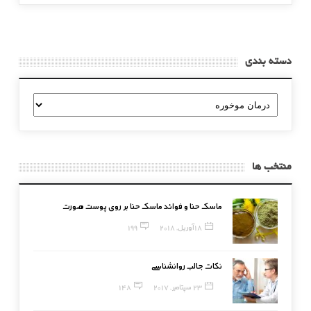
دسته بندی
دسته
بندی
منتخب ها
ماسک حنا و فوائد ماسک حنا بر روی پوست صورت
18 آوریل, 2018
199
نکات جالب روانشناسی
23 سپتامبر, 2017
148