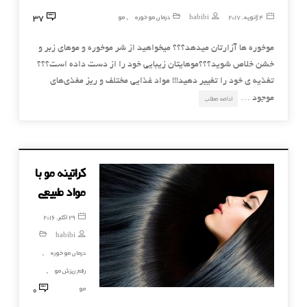
37
4 ژانویه, 2017
habibi
درمان موخوره
مو
,
موخوره ها آزارتان میدهد؟؟؟ میخواهید از شر موخوره و موهای زبر و
خشن خلاص شوید؟؟؟موهایتان زیبایی خود را از دست داده است؟؟؟
تغذیه ی خود را تغییر دهید!!! مواد غذایی مختلف و ریز مغذی‌های
موجود …
ادامه مطلب
کراتینه مو با
مواد طبیعی
29 اکتبر, 2016
habibi
درمان موخوره
,
رفع ریزش مو
,
0
مو