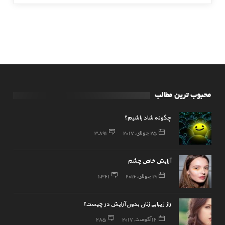
محبوب ترین مطالب
چگونه شاد باشیم؟
25 جولای, 2017
3,891
آرایش خاص چشم
19 جولای, 2016
1,361
راز زیبایی زنان بدون آرایش در چیست؟
12 آگوست, 2017
285