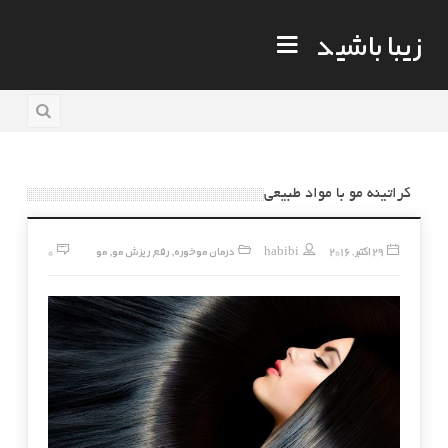
زیبا باشید
کراتینه مو با مواد طبیعی
29 اکتبر, 2016
habibi
درمان موخوره
رفع ریزش مو
مو
0
,
,