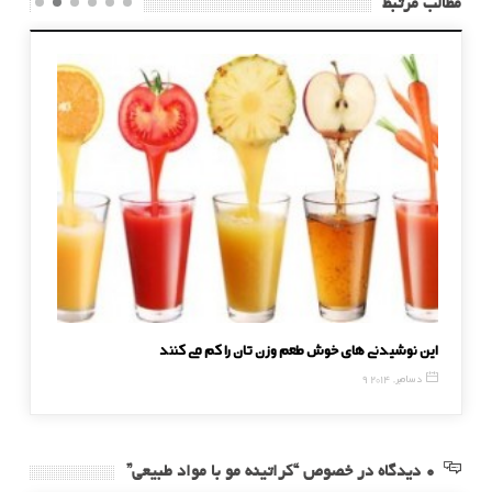
مطالب مرتبط
این نوشیدنی های خوش طعم وزن تان را کم می کنند
میکرودرم 
9 دسامبر, 2014
2 دسامبر, 014
0 دیدگاه در خصوص “کراتینه مو با مواد طبیعی”