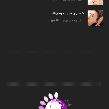
شانه زدن صحیح موهای بلند
1 ژانویه, 2017
134