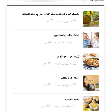
ماسک حنا و فوائد ماسک حنا بر روی پوست صورت
18 آوریل, 2018
199
نکات جالب روانشناسی
23 سپتامبر, 2017
148
رژیم افراد سوداوی
20 سپتامبر, 2017
191
رژیم افراد بلغمی
20 سپتامبر, 2017
249
بخور زنجبیل
27 آگوست, 2017
260