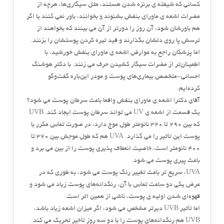
کسانی که شیفته ی برنزه شدن هستند، مثل سیگاری‌ها، هرچه از
مضرات اشعه ی ماورای بنفش بشنوند و بخوانند، باور نمی ‌کنند یا اگر
هم باورشان شود، آن روز را دورتر از آن می ‌بینند که بخواهند از
ترسش پا روی دلشان بگذارند و قید تیره کردن پوستشان را بزنند.
اما پزشکان راجع به عوارض اشعه ی ماورای بنفش خورشید، با
اطمینان‌تر از مضرات سیگار کشیدن حرف می ‌زنند. با دکتر هوشنگ
احسانی-متخصص بیماری‌های پوست و مودر این‌باره گفت‌وگو
کرده‌ایم.
آقای دکتر! اشعه ی ماورای بنفش واقعا باعث سرطان پوست می ‌شود؟
یک قسمت از اشعه ی UV می ‌تواند سرطان پوست ایجاد کند. UVB
که بین ۲۹۰ تا ۳۲۰ نانومتر طول موج دارد، در صورت تماس مکرر با
پوست این تأثیر را می‌ گذارد. UVA هم که طول موجش بین ۳۲۰ تا
۴۰۰ نانومتر است، خاصیت انعطاف ‌پذیری پوست را از بین می‌ برد و
باعث پیری پوست می ‌شود.
UVA، سریع ‌تر باعث تغییر رنگ پوست می ‌شود، به طوری که در
عرض یکی دو ساعت تماس با آن، رنگدانه‌های پوست زیاد می شود و
قهوه‌ای شدن اولیه ی پوست، ناشی از همین اثر است.
اما تأثیر UVB دیرتر مشخص می‌ شود، اگر میزان اشعه زیاد باشد،
UVB هم رنگدانه‌های پوست را با دو سه روز تأخیر تحریک می ‌کند.