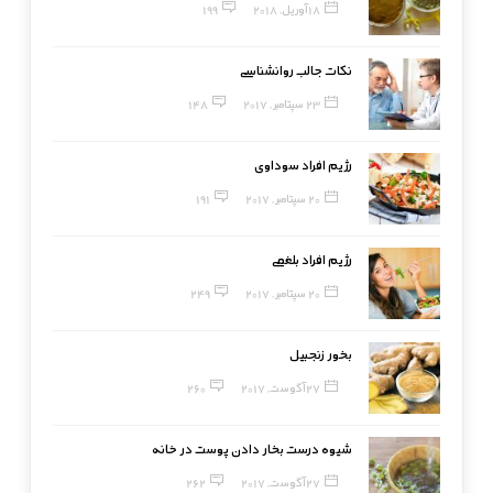
18 آوریل, 2018
199
نکات جالب روانشناسی
23 سپتامبر, 2017
148
رژیم افراد سوداوی
20 سپتامبر, 2017
191
رژیم افراد بلغمی
20 سپتامبر, 2017
249
بخور زنجبیل
27 آگوست, 2017
260
شیوه درست بخار دادن پوست در خانه
27 آگوست, 2017
262