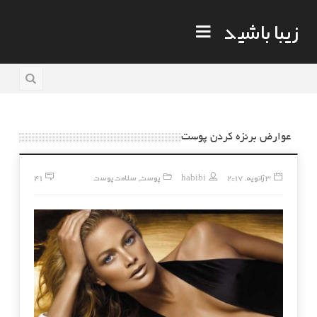
زیبا باشید
عوارض برنزه کردن پوست
3 ژانویه, 2017
habibi
پوست
سلامت پوست
41
,