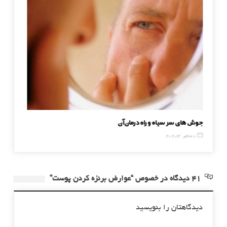
جوش های سر سیاه و راه درمان آن
موادغذای
20 دسامبر, 2014
3 دسامبر, 014
41 دیدگاه در خصوص “عوارض برنزه کردن پوست”
دیدگاهتان را بنویسید