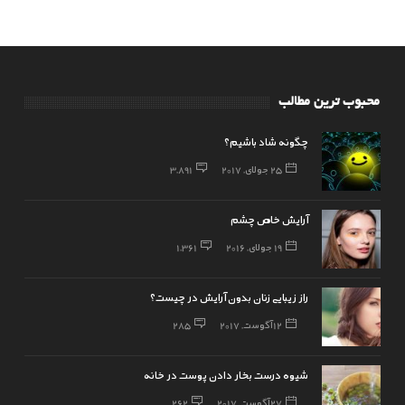
محبوب ترین مطالب
چگونه شاد باشیم؟
25 جولای, 2017
3,891
آرایش خاص چشم
19 جولای, 2016
1,361
راز زیبایی زنان بدون آرایش در چیست؟
12 آگوست, 2017
285
شیوه درست بخار دادن پوست در خانه
27 آگوست, 2017
262