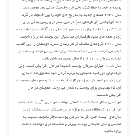
ملکه الیزابت و بانوان اشرافی از خانه خارج نمی‌ شدند تا چهره رنگ
پریده ی خود را حفظ کنند! ولی این وضعیت مدتی بعد عوض شد.
سال ۱۹۳۰ مدهای جدید به تدریج جای خود را بین خانم‌ها باز کرد.
خانم کوکوکانل (از طراحان مد) در حین سفر از پاریس به کن برای
شرکت در یک فستیوال مد، به ‌طور تصادفی زیر آفتاب برنزه شد و به
زودی همه جای دنیا، طرفداران مد دنبال این بودند که برنزه شوند.
سال ۱۹۷۰ گروه‌های مختلف از هر رده ی سنی، خودشان را زیر آفتاب
کباب می ‌کردند، بدون اینکه بدانند برنزه شدن می ‌تواند زمینه ‌ساز
ابتلا به سرطان در ۱۰ تا ۲۰ سال بعدی عمرشان باشد.
سال ۲۰۰۵ میزان سرطان پوست شدیدا در حال افزایش است، ولی
طرفداران خورشید همچنان به برنزه کردن خود مشغول‌اند! لایه ی
اوزن در سرتاسر کره ی زمین نازک ‌تر شده است و حفره‌های موجود در
آن، که تهدیدی برای پوست به شمار می ‌روند، همچنان در حال
افزایش هستند.
هر کسی مختار است که با دانستن عواقب هر کاری، آن را انجام دهد،
اما افرادی که علاقه ‌مند به برنزه کردن هستند، باید بدانند که در
سال‌های آینده، حتی اگر به سرطان پوست دچار نشوند، نسبت به
هم‌سن و سال هایشان پوست پیرتر و شکسته ‌تری خواهند داشت.
برنزه نکنید