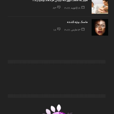
18 ژانویه, 2017
83
ماسک برنزه کننده
13 مارس, 2017
18