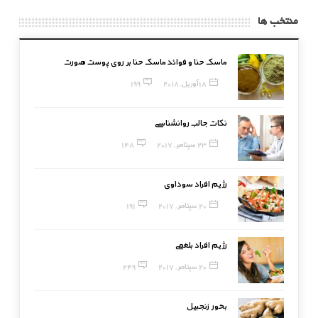
منتخب ها
ماسک حنا و فوائد ماسک حنا بر روی پوست صورت
18 آوریل, 2018
199
نکات جالب روانشناسی
23 سپتامبر, 2017
148
رژیم افراد سوداوی
20 سپتامبر, 2017
191
رژیم افراد بلغمی
20 سپتامبر, 2017
249
بخور زنجبیل