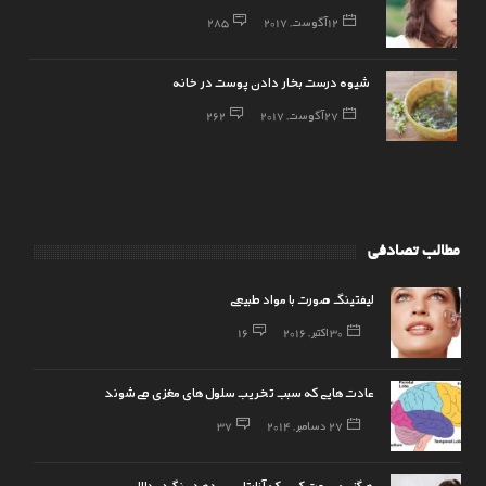
12 آگوست, 2017
285
شیوه درست بخار دادن پوست در خانه
27 آگوست, 2017
262
مطالب تصادفی
لیفتینگ صورت با مواد طبیعی
30 اکتبر, 2016
16
عادت‌هایی كه سبب تخریب سلول‌های مغزی می‌شوند
27 دسامبر, 2014
37
هرگز به سمت کسی که آزارتان میدهد برنگردید!!!