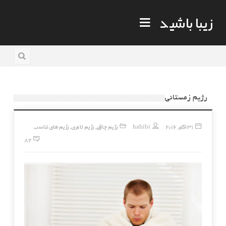
زیبا باشید
رژیم زمستانی
31 اکتبر, 2016
habibi
رژیم چاقی
رژیم لاغری
رژیم های تناسب
,
,
82