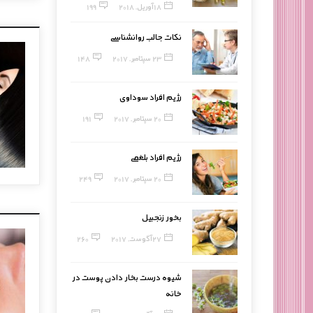
18 آوریل, 2018
199
نکات جالب روانشناسی
23 سپتامبر, 2017
148
رژیم افراد سوداوی
20 سپتامبر, 2017
191
رژیم افراد بلغمی
20 سپتامبر, 2017
249
بخور زنجبیل
27 آگوست, 2017
260
شیوه درست بخار دادن پوست در
خانه