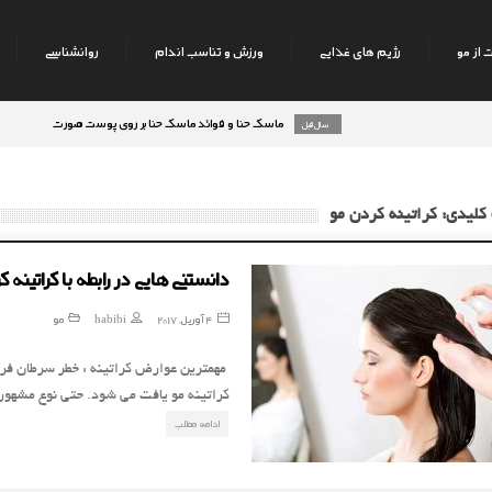
 از مو
رژیم های غذایی
ورزش و تناسب اندام
روانشناسی
ماسک حنا و فوائد ماسک حنا بر روی پوست صورت
8 سال قبل
9 سال قبل
کلیدی: کراتینه کردن مو
دانستنی هایی در رابطه با کراتینه 
4 آوریل, 2017
habibi
مو
مهمترین عوارض کراتینه : خطر سرطان فرم
کراتینه مو یافت می شود. حتی نوع مشهور 
ادامه مطلب