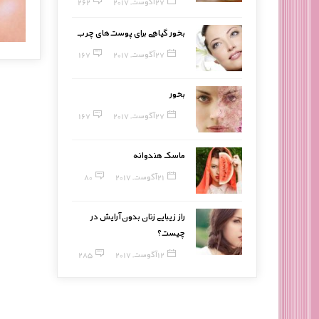
27 آگوست, 2017
262
بخور گیاهی برای پوست‌های چرب
27 آگوست, 2017
167
بخور
27 آگوست, 2017
167
ماسک هندوانه
21 آگوست, 2017
80
راز زیبایی زنان بدون آرایش در
چیست؟
12 آگوست, 2017
285