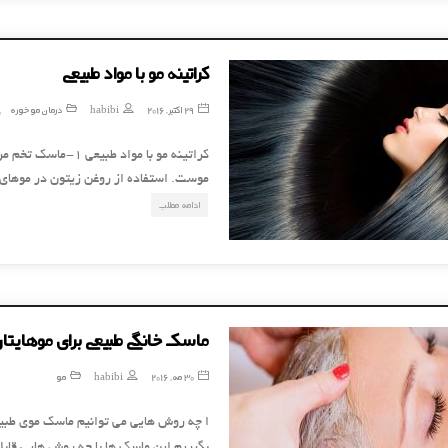
کراتینه مو با مواد طبیعی
29 اکتبر, 2016
habibi
درمان موخوره
کراتینه مو با مواد
موست. استفاده از روغن زیتون در موهای
ادامه مطلب
ماسک خانگی طبیعی برای موهایتا
30 مه, 2016
habibi
مو
ا چه روش هایی می توانیم ماسک موی طبیع