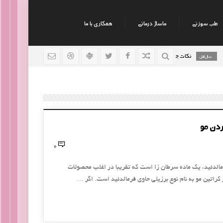
طب سوزنی
ماساژ درمانی
همکاری با ما
نکات جالب روانشناسی
رژیم افراد سوداوی
رژیم افر
9 سال قبل
9 سال قبل
کردن مو
0
الدئید، یک ماده سرطان زا است که تقریبا در اغلب محصولات
کراتین مو به نام نوع برزیلی حاوی فرمالدئید است. اگر …