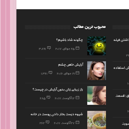
محبوب ترین مطالب
داشتن فیله
چگونه شاد باشیم؟
25 جولای, 2017
3,891
3
آرایش خاص چشم
ایش استفاده
19 جولای, 2016
1,361
1
راز زیبایی زنان بدون آرایش در چیست؟
چاق( قسمت
12 آگوست, 2017
285
شیوه درست بخار دادن پوست در خانه
27 آگوست, 2017
262
ورت