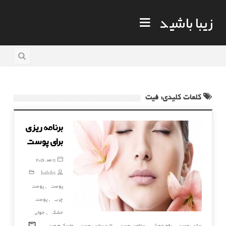
زیبا باشید
کلمات کلیدی: فیت
برنامه ریزی
برای پوست
11 مه, 2016
habibi
پوست
پوست
,
چرب
پوست
,
خشک
جوان
,
0
سازی پوست
رفع جوش
سلامت پوست
لایه برداری پوست
ماسک صورت