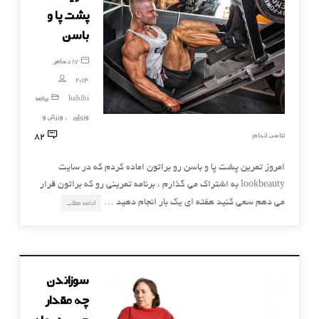
پشت پا و
باسن
17 دسامبر,
2014
habibi
برنامه
ورزشی
ورزش و
,
82
تناسب اندام
امروز تمرین پشت پا و باسن رو براتون اماده کردم که در سایت
lookbeauty به اشتراک می گذارم ، برنامه تمرینی رو که براتون قرار
می دهم سعی کنید هفته ای یک بار انجام دهید …
ادامه مطلب
سوزاندن
چه مقدار