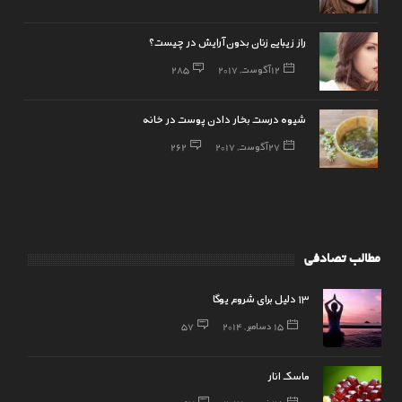
راز زیبایی زنان بدون آرایش در چیست؟
12 آگوست, 2017
285
شیوه درست بخار دادن پوست در خانه
27 آگوست, 2017
262
مطالب تصادفی
۱۳ دلیل برای شروع یوگا
15 دسامبر, 2014
57
ماسک انار