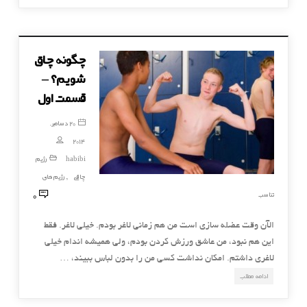
چگونه چاق
شویم؟ –
قسمت اول
20 دسامبر,
2014
habibi
رژیم
چاقی
رژیم های
,
0
تناسب
الآن وقت عضله سازی است من هم زمانی لاغر بودم. خیلی لاغر. فقط
این هم نبود، من عاشق ورزش کردن بودم، ولی همیشه اندام خیلی
لاغری داشتم. امکان نداشت کسی من را بدون لباس ببیند، …
ادامه مطلب