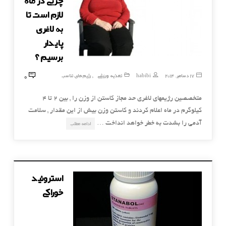
چربی در ماه
لازم است تا
به لاغری
پایدار
برسیم ؟
0
17 دسامبر, 2014
habibi
تغذیه ورزشی
رژیم های تناسب
,
متخصصین رژیمهای لاغری حد مجاز کاستن از وزن را , بین 2 تا 4
کیلوگرم در ماه اعلام کردند و کاستن وزن بیش از این مقدار , سلامت
آدمی را بشدت به خطر خواهد انداخت …
ادامه مطلب
استروئید
خوراکی