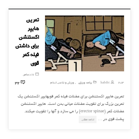
تمرین
هایپر
اکستنشن
برای داشتن
فیله کمر
قوی
17 دسامبر,
32
2014
habibi
برنامه ورزشی
ورزش و تناسب اندام
,
تمرین هایپر اکستنشن برای عضلات فیله کمر قویهایپر اکستنشن یک
تمرین بزرگ برای تقویت عضلات میانی بدن است. هایپر اکستنشن
عضلات کمر (erector spinae) را می سازد و آنها را تقویت میکند.
پشت قوی در …
ادامه مطلب