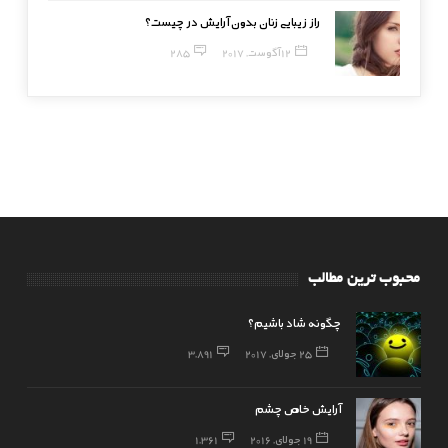
راز زیبایی زنان بدون آرایش در چیست؟
12 آگوست, 2017
285
محبوب ترین مطالب
چگونه شاد باشیم؟
25 جولای, 2017
3,891
آرایش خاص چشم
19 جولای, 2016
1,361