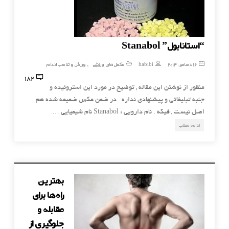
“استانابول” Stanabol
16 دسامبر, 2014
habibi
مکمل های ورزشی
ورزش و تناسب اندام
,
182
منظور از نوشتن این مقاله , توضیح در مورد این استروئیده و
جنبه تبلیغاتی و پیشنهادی نداره . در ضمن عکس ضمیمه شده هم
اصل نیست , فیکه . نام دارويی : Stanabol نام شيميايی …
ادامه مطلب
بهترین
راه‌ها برای
مقابله و
جلوگیری از