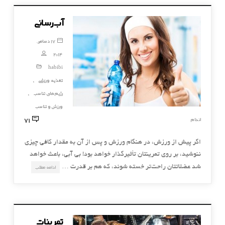
آب‌رسانی
17 دسامبر,
2014
habibi
تغذیه ورزشی
,
رژیم های تناسب
,
ورزش و تناسب
71
اندام
اگر پیش از ورزش، در هنگام ورزش و پس از آن به مقدار کافی چیزی
ننوشید، بر روی تمرینتان تأثیرگذار خواهد بود! بی آبی، باعث خواهد
شد عضلاتتان راحت‌تر خسته شوند، که هم بر قدرت …
ادامه مطلب
تمرینات