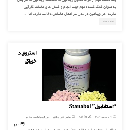
يك دسته مهم از مواد غذايي ويتامين ها هستند. ويتامين ها در بدن
به عنوان كمك كننده مهم جهت انجام واكنش هاي مختلف كارآيي
دارند. هر ويتامين در بدن در اعمال مختلفي دخالت دارد، اما …
ادامه مطلب
استروئید
خوراکی
“استانابول” Stanabol
16 دسامبر, 2014
habibi
مکمل های ورزشی
ورزش و تناسب اندام
,
182