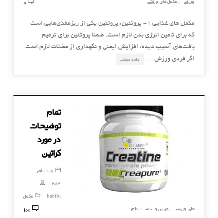
0
ورزشی
مکمل های ورزشی
,
مکمل های غذایی ۱- پروتئین: پروتئین یکی از ریزمغذی‌هایی است
که برای تامین انرژی بدن لازم است. ضمنا پروتئین برای ترمیم
بافت‌های آسیب دیده، افزایش ایمنی و نگهداری از عضلات لازم است.
اگر فردی ورزش …
ادامه مطلب
تمام
توضیحات
در مورد
کراتین
17 دسامبر,
2014
habibi
مکمل
100
های ورزشی
ورزش و تناسب اندام
,