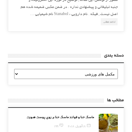
منظور از نوشتن این مقاله , توضیح در مورد این استروئیده و
جنبه تبلیغاتی و پیشنهادی نداره . در ضمن عکس ضمیمه شده هم
اصل نیست , فیکه . نام دارويی : Stanabol نام شيميايی …
ادامه مطلب
دسته بندی
دسته
بندی
منتخب ها
ماسک حنا و فوائد ماسک حنا بر روی پوست صورت
18 آوریل, 2018
199