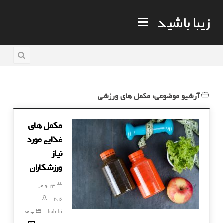
زیبا باشید
آرشیو موضوعی: مکمل های ورزشی
مکمل های
غذایی مورد
نیاز
ورزشکاران
23 نوامبر,
2016
habibi
برنامه