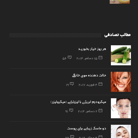
مطالب تصادفی
هر روز خیار بخورید
15 دسامبر, 2014
56
حالت دهنده موی خانگی
4 فوریه, 2017
19
میکرودرم ابریژن با لیزرتراپی (میکرولیزر)
2 دسامبر, 2014
91
دو ماسک زیبایی برای پوست
4 جولای, 2016
62