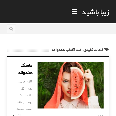
زیبا باشید
کلمات کلیدی: ضد آفتاب هندوانه
ماسک
هندوانه
21 آگوست,
2017
habibi
پوست
سلامت
,
پوست
ماسک
,
80
صورت