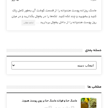
ماسك روزانه پوست هندوانه را از قسمت گوشت آن به‌طور كامل پاك
كنيد و بشوييد و چند تكه كنيد. تكه‌ها را در يخچال بگذاريد و در ميان
روز پوست هندوانه را از داخل يخچال برداريد …
ادامه مطلب
دسته بندی
دسته
بندی
منتخب ها
ماسک حنا و فوائد ماسک حنا بر روی پوست صورت
18 آوریل, 2018
199