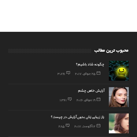
محبوب ترین مطالب
چگونه شاد باشیم؟
25 جولای, 2017
3,891
آرایش خاص چشم
19 جولای, 2016
1,361
راز زیبایی زنان بدون آرایش در چیست؟
12 آگوست, 2017
285