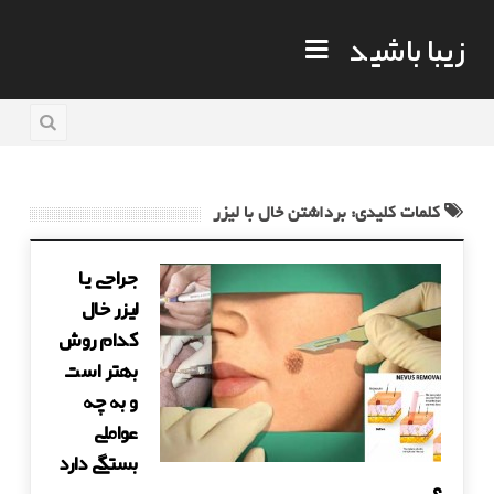
زیبا باشید
کلمات کلیدی: برداشتن خال با لیزر
جراحی یا
لیزر خال
کدام روش
بهتر است
و به چه
عواملی
بستگی دارد
؟