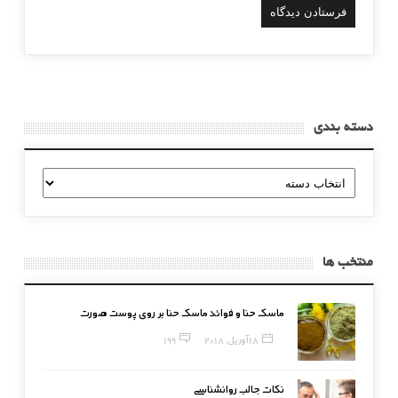
دسته بندی
دسته
بندی
منتخب ها
ماسک حنا و فوائد ماسک حنا بر روی پوست صورت
18 آوریل, 2018
199
نکات جالب روانشناسی