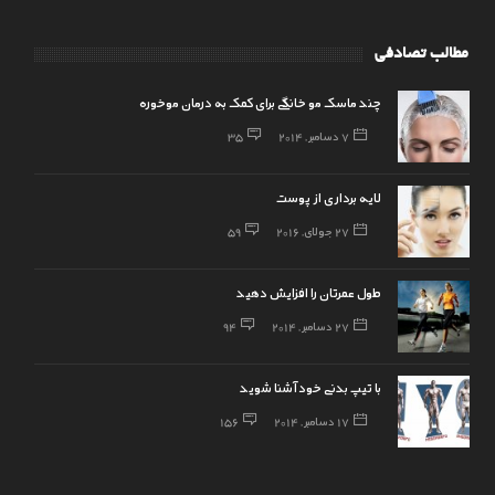
مطالب تصادفی
چند ماسک مو خانگی برای کمک به درمان موخوره
7 دسامبر, 2014
35
لایه برداری از پوست
27 جولای, 2016
59
طول عمرتان را افزایش دهید
27 دسامبر, 2014
94
با تیپ بدنی خود آشنا شوید
17 دسامبر, 2014
156