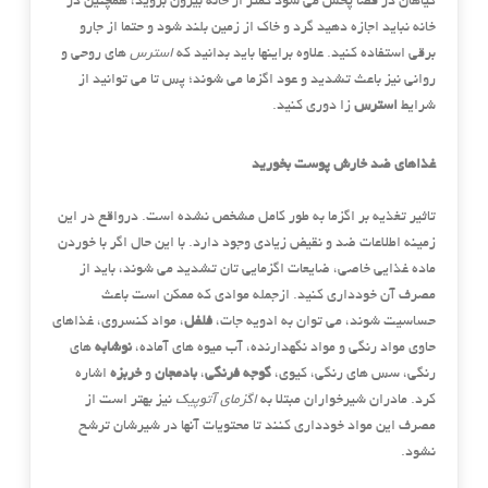
گیاهان در فضا پخش می شود کمتر از خانه بیرون بروید، همچنین در
خانه نباید اجازه دهید گرد و خاک از زمین بلند شود و حتما از جارو
برقی استفاده کنید. علاوه براینها باید بدانید که
استرس
های روحی و
روانی نیز باعث تشدید و عود اگزما می شوند؛ پس تا می توانید از
شرایط
استرس
زا دوری کنید.
غذاهای ضد خارش پوست بخورید
تاثیر تغذیه بر اگزما به طور کامل مشخص نشده است. درواقع در این
زمینه اطلاعات ضد و نقیض زیادی وجود دارد. با این حال اگر با خوردن
ماده غذایی خاصی، ضایعات اگزمایی تان تشدید می شوند، باید از
مصرف آن خودداری کنید. ازجمله موادی که ممکن است باعث
حساسیت شوند، می توان به ادویه جات،
فلفل
، مواد کنسروی، غذاهای
حاوی مواد رنگی و مواد نگهدارنده، آب میوه های آماده،
نوشابه
های
رنگی، سس های رنگی، کیوی،
گوجه فرنگی
،
بادمجان
و
خربزه
اشاره
کرد. مادران شیرخواران مبتلا به
اگزمای آتوپیک
نیز بهتر است از
مصرف این مواد خودداری کنند تا محتویات آنها در شیرشان ترشح
نشود.