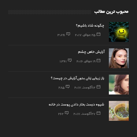
محبوب ترین مطالب
چگونه شاد باشیم؟
25 جولای, 2017
3,891
آرایش خاص چشم
19 جولای, 2016
1,361
راز زیبایی زنان بدون آرایش در چیست؟
12 آگوست, 2017
285
شیوه درست بخار دادن پوست در خانه
27 آگوست, 2017
262