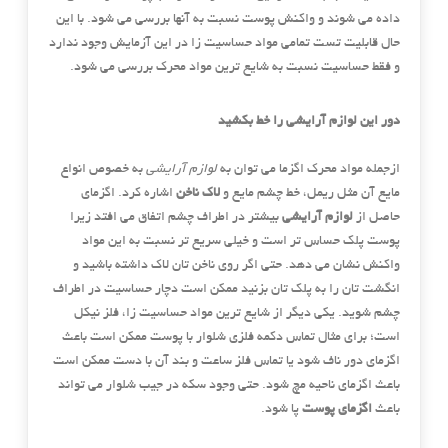
داده می شوند و واکنش پوست نسبت به آنها بررسی می شود. با این
حال قابلیت تست تمامی مواد حساسیت زا در این آزمایش وجود ندارد
و فقط حساسیت نسبت به شایع ترین مواد محرک بررسی می شود.
دور این لوازم آرایشی را خط بکشید
ازجمله مواد محرک اگزما می توان به
لوازم آرایشی
به خصوص انواع
مایع آن مثل ریمل، خط چشم مایع و
لاک ناخن
اشاره کرد. اگزمای
حاصل از
لوازم آرایشی
بیشتر در اطراف چشم اتفاق می افتد زیرا
پوست پلک حساس تر است و خیلی سریع تر نسبت به این مواد
واکنش نشان می دهد. حتی اگر روی ناخن تان لاک داشته باشید و
انگشت تان را به پلک تان بزنید ممکن است دچار حساسیت در اطراف
چشم شوید. یکی دیگر از شایع ترین مواد حساسیت زا، فلز نیکل
است؛ برای مثال تماس دکمه فلزی شلوار با پوست ممکن است باعث
اگزمای دور ناف شود یا تماس فلز ساعت و بند آن با دست ممکن است
باعث اگزمای ناحیه مچ شود. حتی وجود سکه در جیب شلوار می تواند
باعث
اگزمای پوست
پا شود.