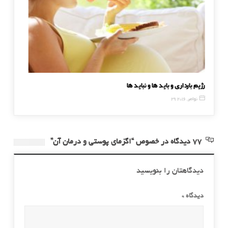
رژیم بارداری و باید ها و نباید ها
ماسک قر
29 نوامبر, 2016
28 مه, 2017
77 دیدگاه در خصوص “اگزمای پوستی و درمان آن”
دیدگاهتان را بنویسید
دیدگاه
*