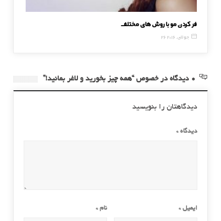
فر کردن مو با روش های مختلف
دلایل پف
26 جولای, 2016
29 ژوئن, 2016
0 دیدگاه در خصوص “همه چیز بخورید و لاغر بمانید!”
دیدگاهتان را بنویسید
دیدگاه
*
ایمیل
*
نام
*