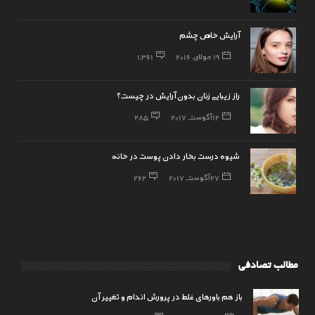
آرایش خاص چشم
19 جولای, 2016
1,361
راز زیبایی زنان بدون آرایش در چیست؟
12 آگوست, 2017
285
شیوه درست بخار دادن پوست در خانه
27 آگوست, 2017
262
مطالب تصادفی
باز هم ﺑﺎﻭﺭﻫﺎﯼ ﻏﻠﻂ ﺩﺭ ﭘﺮﻭﺭﺵ ﺍﻧﺪﺍﻡ ﻭ ﺗﻐﯿﯿﺮ ﺁﻥ