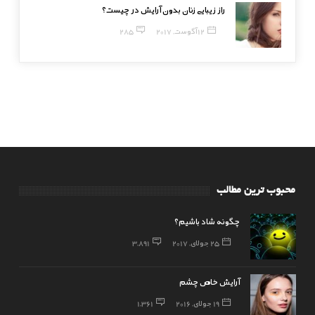
راز زیبایی زنان بدون آرایش در چیست؟
12 آگوست, 2017
285
محبوب ترین مطالب
چگونه شاد باشیم؟
25 جولای, 2017
3,891
آرایش خاص چشم
19 جولای, 2016
1,361