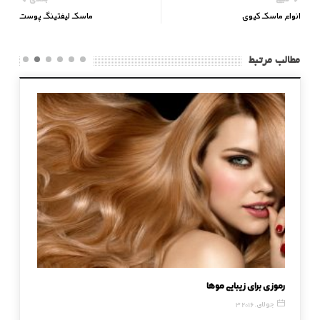
انواع ماسک کیوی
ماسک لیفتینگ پوست
مطالب مرتبط
رموزی برای زیبایی موها
چگونه از
3 جولای, 2016
7 مه, 2016