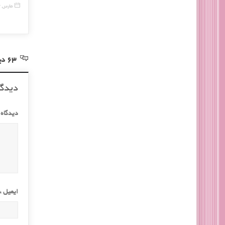
26 آوریل, 2017
14 مارس, 17
63 دیدگاه در خصوص “درمان جوش با طب سوزنی”
دیدگا
دیدگاه
ایمیل
*