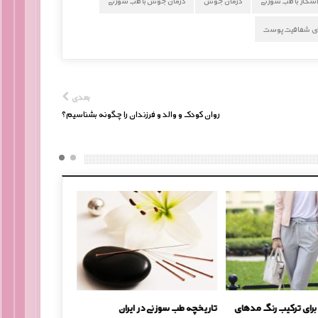
اسکار با طب سوزنی
درمان جوش
درمان جوش با طب سوزنی
ای شفافیت پوست
بعدی
روان کودک و والد و فرزندان را چگونه بشناسیم؟
 برای ترکیب رنگ مدهای
تاریخچه طب سوزنی در ایران
ماسک زردچوبه و تاثی