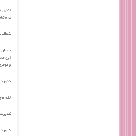
درمانشا
شفاف س
بسیاری 
این مشک
و موثری
کدورت ه
لکه های
کدورت 
کدورت ن