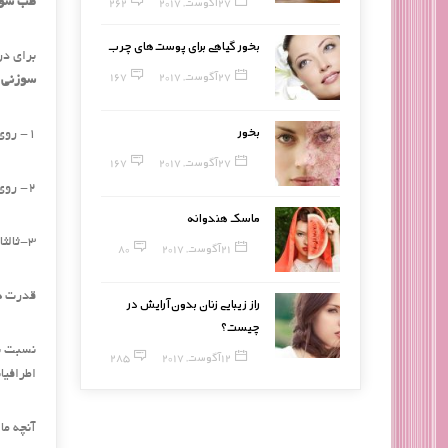
27 آگوست, 2017
262
طب سوز
بخور گیاهی برای پوست‌های چرب
برای در
27 آگوست, 2017
167
سوزنی
س
بخور
1- روی ارگانهای بدن کار می شود تا فرایندهای ترمیمی پوست در کل بدن فعال شود. به همین علت هم پوست مرطوب می شود.
27 آگوست, 2017
167
2- روی بافت سطحی اسکار ها کار می شود که شبیه استفاده از انواع لیزر ، کرم های موضعی ، ساب سیژن و پیلینگ است.
ماسک هندوانه
3-ثالثا روی استطاله های عمقی اسکارها نیز کار انجام می شود.
21 آگوست, 2017
80
قدرت
د
راز زیبایی زنان بدون آرایش در
چیست؟
12 آگوست, 2017
285
اطرافیا
آنچه ما در ب