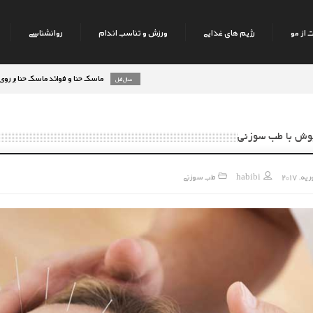
 از مو
رژیم های غذایی
ورزش و تناسب اندام
روانشناسی
ماسک حنا و فوائد ماسک حنا بر روی پوست صورت
8 سال قبل
وش با طب سوزنی
habibi
طب سوزنی