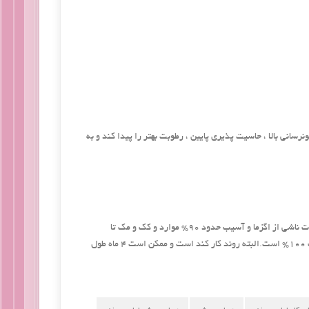
انی بالا ، حاسیت پذیری پایین ، رطوبت بهتر را پیدا کند و به
کدورت ناشی از حاملگی و خشکی حدود ۹۰% موارد ، قرمزی پوست حدود ۸۰-۷۰% موارد ،کدورت ناشی از اگزما و آسیب حدود ۹۰% موارد و کک و مک تا
۶۰-۵۰% موارد بهتر می شوند. میزان این بهبودی نیز در کک و مک ۶۰% و در سایر موارد نزدیک ۱۰۰% است.البته روند کار کند است و ممکن است ۴ ماه طول