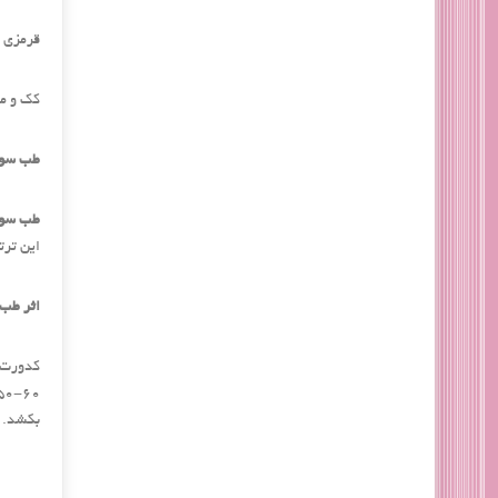
قرمزی 
کک و م
طب سوز
طب سوز
این ترت
اثر طب
بکشد.