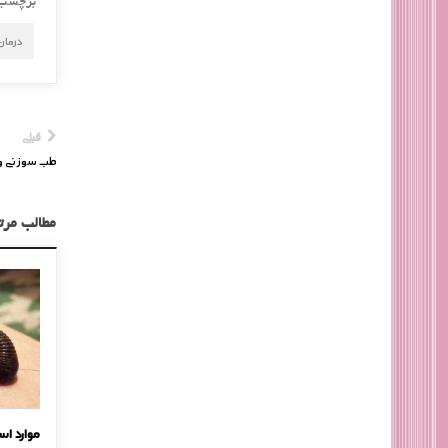
برچسب
درمان
قبلی
طب سوزنی و
مطالب مرت
‏‎مرطوب کننده بسازید
موارد اس