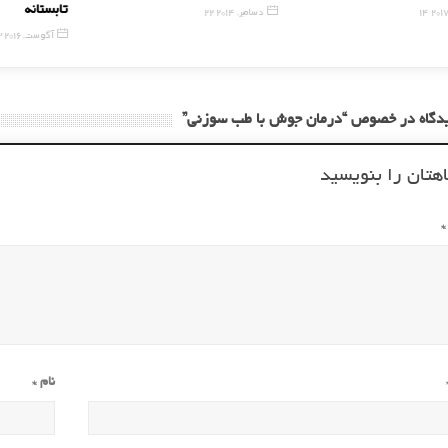
تابستانه
20
22 دسامبر, 2014
23 آگوست, 2016
هتان را بنویسید
*
نام
*