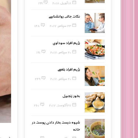
18 آوریل, 2018
199
نکات جالب روانشناسی
23 سپتامبر, 2017
148
رژیم افراد سوداوی
20 سپتامبر, 2017
191
رژیم افراد بلغمی
20 سپتامبر, 2017
249
بخور زنجبیل
27 آگوست, 2017
260
شیوه درست بخار دادن پوست در
خانه