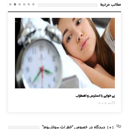
مطالب مرتبط
بی خوابی با استرس و اضطراب
توصیه ها
14 مه, 2016
9 مه, 2016
101 دیدگاه در خصوص “خطرات سولاریوم”