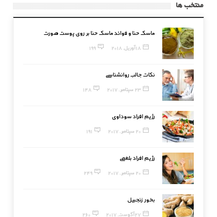
منتخب ها
ماسک حنا و فوائد ماسک حنا بر روی پوست صورت
18 آوریل, 2018
199
نکات جالب روانشناسی
23 سپتامبر, 2017
148
رژیم افراد سوداوی
20 سپتامبر, 2017
191
رژیم افراد بلغمی
20 سپتامبر, 2017
249
بخور زنجبیل
27 آگوست, 2017
260