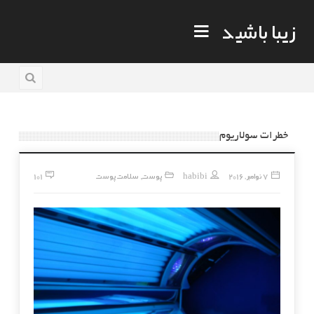
زیبا باشید
خطرات سولاریوم
7 نوامبر, 2016
habibi
پوست
سلامت پوست
101
,