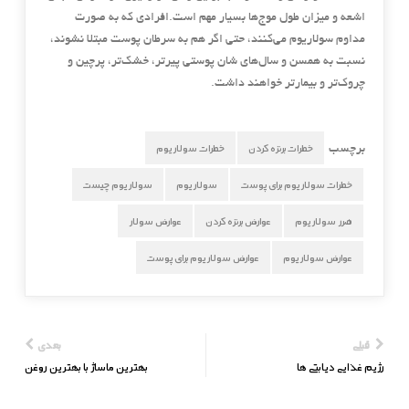
اشعه و میزان طول موج‌ها بسیار مهم است.افرادی که به صورت
مداوم سولاریوم می‌کنند، حتی اگر هم به سرطان پوست مبتلا نشوند،
نسبت به همسن و سال‌های شان پوستی پیرتر، خشک‌تر، پرچین و
چروک‌تر و بیمارتر خواهند داشت.
خطرات برنزه کردن
خطرات سولاریوم
برچسب
خطرات سولاریوم برای پوست
سولاریوم
سولاریوم چیست
ضرر سولاریوم
عوارض برنزه کردن
عوارض سولار
عوارض سولاریوم
عوارض سولاریوم برای پوست
قبلی
بعدی
رژیم غذایی دیابتی ها
بهترین ماساژ با بهترین روغن