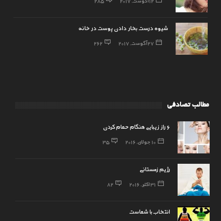
12 آگوست, 2017
285
شیوه درست بخار دادن پوست در خانه
27 آگوست, 2017
262
مطالب تصادفی
۶ راز زیبایی هنگام حمام کردن
10 جولای, 2016
35
رژیم زمستانی
31 اکتبر, 2016
82
انتخاب با شماست