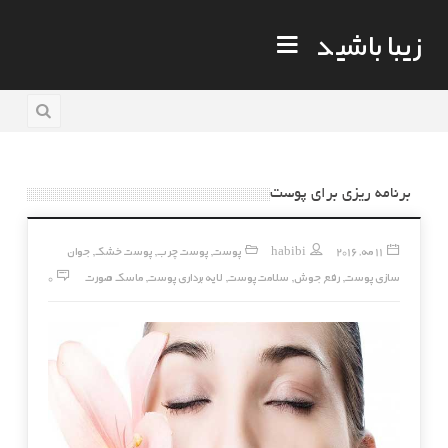
زیبا باشید
برنامه ریزی برای پوست
11 مه, 2016
habibi
پوست
پوست چرب
پوست خشک
جوان
,
,
,
سازی پوست
رفع جوش
سلامت پوست
لایه برداری پوست
ماسک صورت
0
,
,
,
,