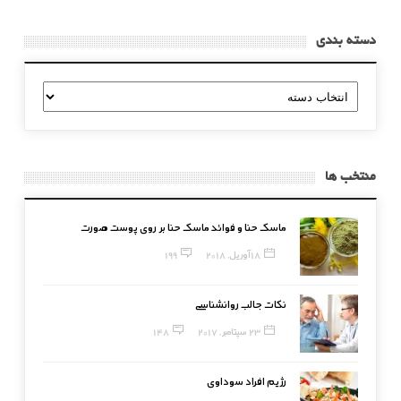
دسته بندی
دسته
بندی
منتخب ها
ماسک حنا و فوائد ماسک حنا بر روی پوست صورت
18 آوریل, 2018
199
نکات جالب روانشناسی
23 سپتامبر, 2017
148
رژیم افراد سوداوی