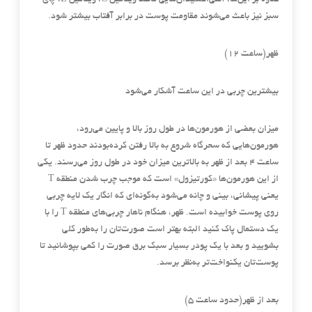
علاوه بر این‌ها، آنتی‌اکسیدان‌هایی مانند ویتامین C، ویتامین E، چای
سبز نیز باعث می‌شوند مقاومت پوست در برابر آفتاب بیشتر شود.
ظهر(ساعت 12)
بیشترین چربی در این ساعت آشکار می‌شود
میزان بعضی از هورمون‌ها در طول روز بالا و پایین می‌رود،
هورمون‌هایی که سحرگاه شروع به بالا رفتن کرده‌بودند حدود ظهر تا
ساعت 4 بعد از ظهر به بالاترین میزان خود در طول روز می‌رسند. یکی
از این هورمون‌ها «کورتیزول» است که موجب چرب شدن منطقه T
یعنی پیشانی، بینی و چانه می‌شود به‌گونه‌ای که انگار یک لایه چربی
روی پوست خوابیده است. ظهر، هنگام ناهار چربی‌های منطقه T را با
یک دستمال پاک کنید البته بهتر است صورت‌تان را به‌طور کلی
بشویید و بعد با یک پودر بسیار سبک برق صورت را کمی بپوشانید تا
پوست‌تان یکنواخت‌تر به‌نظر برسد.
بعد از ظهر(حدود ساعت 5)