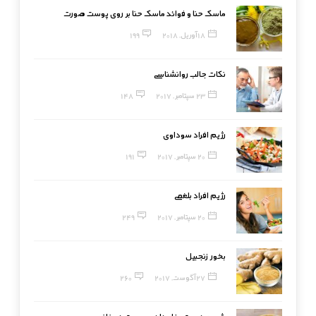
ماسک حنا و فوائد ماسک حنا بر روی پوست صورت
18 آوریل, 2018
199
نکات جالب روانشناسی
23 سپتامبر, 2017
148
رژیم افراد سوداوی
20 سپتامبر, 2017
191
رژیم افراد بلغمی
20 سپتامبر, 2017
249
بخور زنجبیل
27 آگوست, 2017
260