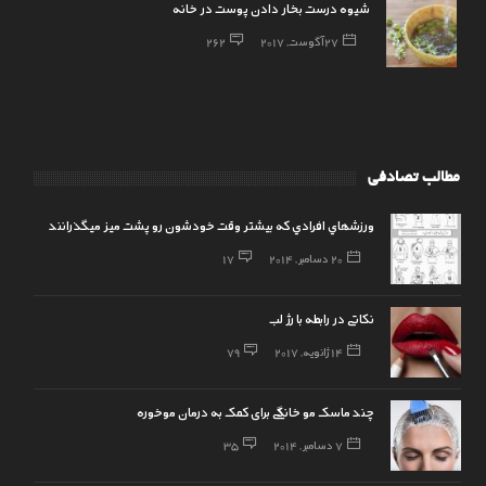
شیوه درست بخار دادن پوست در خانه
27 آگوست, 2017
262
مطالب تصادفی
ورزشهاي افرادي كه بيشتر وقت خودشون رو پشت ميز ميگذرانند
20 دسامبر, 2014
17
نکاتی در رابطه با رژ لب
14 ژانویه, 2017
79
چند ماسک مو خانگی برای کمک به درمان موخوره
7 دسامبر, 2014
35