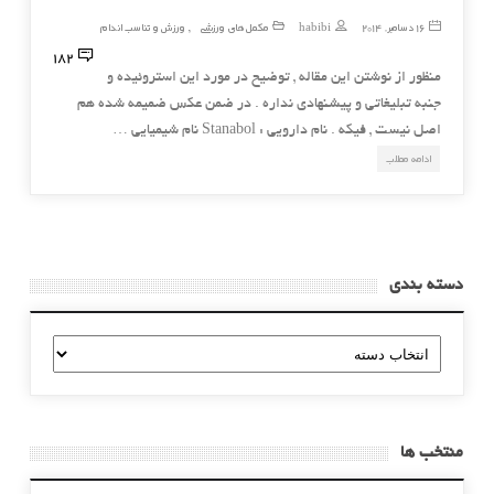
16 دسامبر, 2014
habibi
مکمل های ورزشی
ورزش و تناسب اندام
,
182
منظور از نوشتن این مقاله , توضیح در مورد این استروئیده و
جنبه تبلیغاتی و پیشنهادی نداره . در ضمن عکس ضمیمه شده هم
اصل نیست , فیکه . نام دارويی : Stanabol نام شيميايی …
ادامه مطلب
دسته بندی
دسته
بندی
منتخب ها