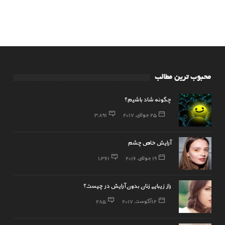
محبوب ترین مطالب
چگونه شاد باشیم؟
25 جولای, 2017
3,891
آرایش خاص چشم
19 جولای, 2016
1,361
راز زیبایی زنان بدون آرایش در چیست؟
12 آگوست, 2017
285