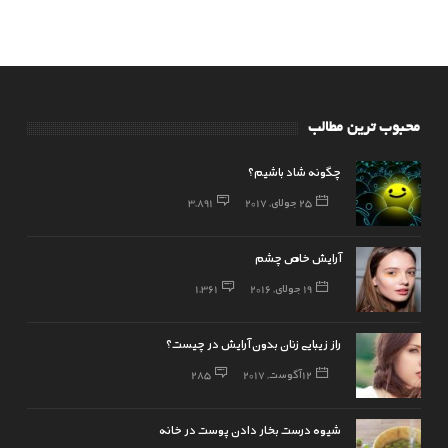
محبوب ترین مطالب
چگونه شاد باشیم؟
25 جولای, 2017
3,891
آرایش خاص چشم
19 جولای, 2016
1,361
راز زیبایی زنان بدون آرایش در چیست؟
12 آگوست, 2017
285
شیوه درست بخار دادن پوست در خانه