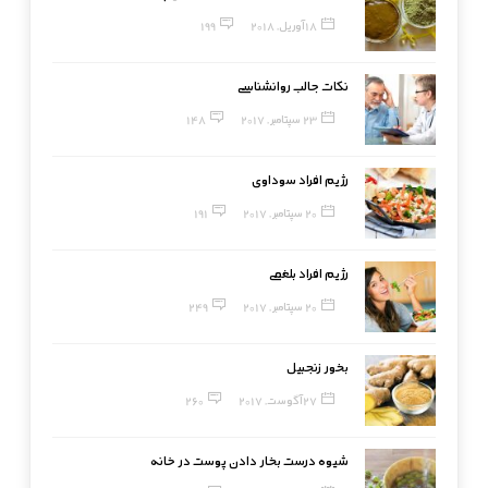
18 آوریل, 2018
199
نکات جالب روانشناسی
23 سپتامبر, 2017
148
رژیم افراد سوداوی
20 سپتامبر, 2017
191
رژیم افراد بلغمی
20 سپتامبر, 2017
249
بخور زنجبیل
27 آگوست, 2017
260
شیوه درست بخار دادن پوست در خانه