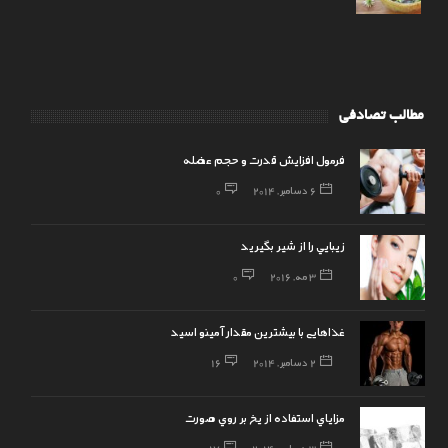
مطالب تصادفی
فرمول افزایش قدرت و حجم عضله
6 دسامبر, 2014
0
زيبايي را از شير بگيريد
3 مه, 2016
0
غذاهایی با بیشترین مقدار آمینو اسید
2 دسامبر, 2014
16
مزاياي استفاده از يخ بر روي صورت