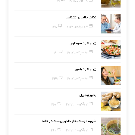
18 آوریل, 2018
199
نکات جالب روانشناسی
23 سپتامبر, 2017
148
رژیم افراد سوداوی
20 سپتامبر, 2017
191
رژیم افراد بلغمی
20 سپتامبر, 2017
249
بخور زنجبیل
27 آگوست, 2017
260
شیوه درست بخار دادن پوست در خانه
27 آگوست, 2017
262