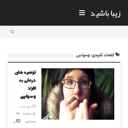
زیبا باشید
کلمات کلیدی: وسواس
توصیه های
درمانی به
افراد
وسواسی
11 مه, 2016
habibi
0
روانشناسی