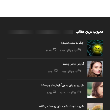
محبوب ترین مطالب
چگونه شاد باشیم؟
25 جولای, 2017
3,891
آرایش خاص چشم
19 جولای, 2016
1,361
راز زیبایی زنان بدون آرایش در چیست؟
12 آگوست, 2017
285
شیوه درست بخار دادن پوست در خانه