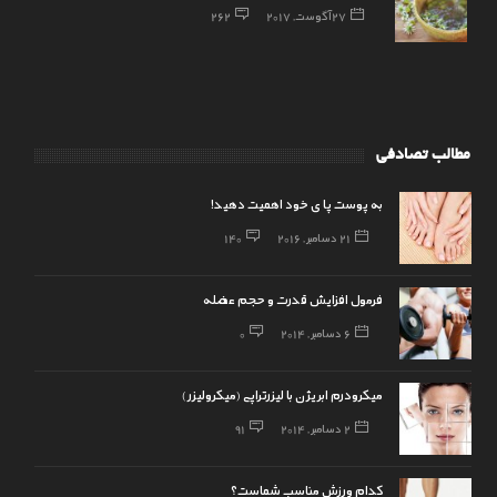
27 آگوست, 2017
262
مطالب تصادفی
به پوست پا ی خود اهمیت دهید!
21 دسامبر, 2016
140
فرمول افزایش قدرت و حجم عضله
6 دسامبر, 2014
0
میکرودرم ابریژن با لیزرتراپی (میکرولیزر)
2 دسامبر, 2014
91
کدام ورزش مناسب شماست؟