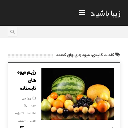
زیبا باشید
کلمات کلیدی: میوه های چاق کننده
رژیم میوه
های
تابستانه
25 ژوئن,
2017
habibi
رژیم
لاغری
رژیم های
,