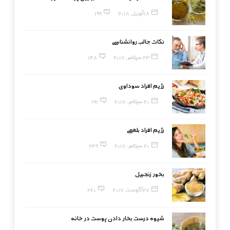
18 آوریل, 2018
199
نکات جالب روانشناسی
23 سپتامبر, 2017
148
رژیم افراد سوداوی
20 سپتامبر, 2017
191
رژیم افراد بلغمی
20 سپتامبر, 2017
249
بخور زنجبیل
27 آگوست, 2017
260
شیوه درست بخار دادن پوست در خانه