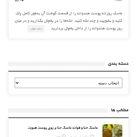
ماسك روزانه پوست هندوانه را از قسمت گوشت آن به‌طور كامل پاك
كنيد و بشوييد و چند تكه كنيد. تكه‌ها را در يخچال بگذاريد و در ميان
روز پوست هندوانه را از داخل يخچال برداريد …
ادامه مطلب
دسته بندی
دسته
بندی
منتخب ها
ماسک حنا و فوائد ماسک حنا بر روی پوست صورت
18 آوریل, 2018
199