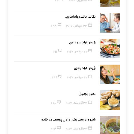
نکات جالب روانشناسی
23 سپتامبر, 2017
148
رژیم افراد سوداوی
20 سپتامبر, 2017
191
رژیم افراد بلغمی
20 سپتامبر, 2017
249
بخور زنجبیل
27 آگوست, 2017
260
شیوه درست بخار دادن پوست در خانه
27 آگوست, 2017
262