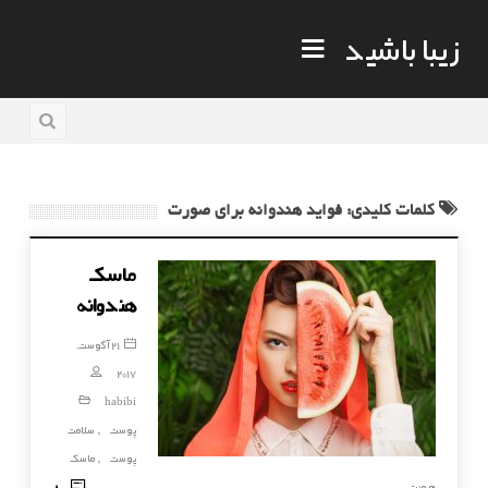
زیبا باشید
کلمات کلیدی: فواید هندوانه برای صورت
ماسک
هندوانه
21 آگوست,
2017
habibi
پوست
سلامت
,
پوست
ماسک
,
80
صورت