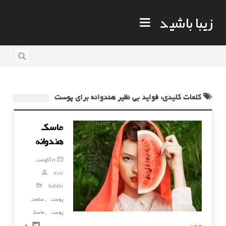
زیبا باشید
کلمات کلیدی: فواید بی نظیر هندوانه برای پوست
ماسک
هندوانه
21 آگوست,
2017
habibi
پوست
سلامت
,
پوست
ماسک
,
80
صورت