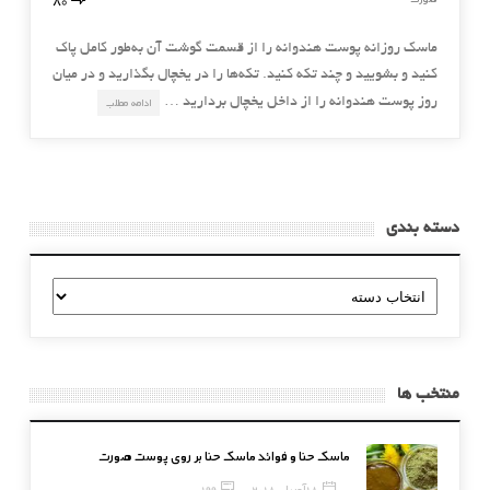
ماسك روزانه پوست هندوانه را از قسمت گوشت آن به‌طور كامل پاك
كنيد و بشوييد و چند تكه كنيد. تكه‌ها را در يخچال بگذاريد و در ميان
روز پوست هندوانه را از داخل يخچال برداريد …
ادامه مطلب
دسته بندی
دسته
بندی
منتخب ها
ماسک حنا و فوائد ماسک حنا بر روی پوست صورت
18 آوریل, 2018
199