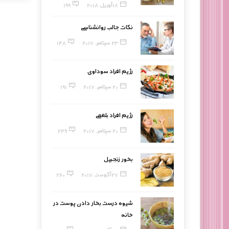
18 آوریل, 2018
199
نکات جالب روانشناسی
23 سپتامبر, 2017
148
رژیم افراد سوداوی
20 سپتامبر, 2017
191
رژیم افراد بلغمی
20 سپتامبر, 2017
249
بخور زنجبیل
27 آگوست, 2017
260
شیوه درست بخار دادن پوست در
خانه