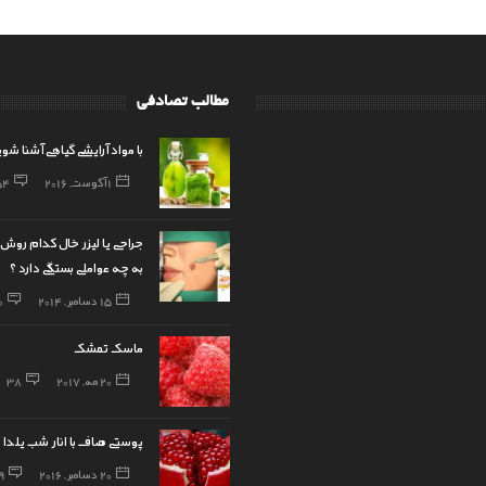
مطالب تصادفی
با مواد آرایشی گیاهی آشنا شو
1 آگوست, 2016
54
جراحی یا لیزر خال کدام روش 
به چه عواملی بستگی دارد ؟
15 دسامبر, 2014
0
ماسک تمشک
20 مه, 2017
38
پوستی صاف با انار شب یلدا
20 دسامبر, 2016
9