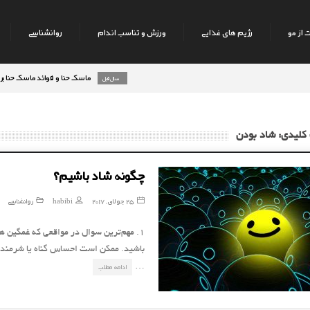
 از مو
رژیم های غذایی
ورزش و تناسب اندام
روانشناسی
ماسک حنا و فوائد ماسک حنا بر روی پ
8 سال قبل
کلیدی: شاد بودن
چگونه شاد باشیم؟
25 جولای, 2017
habibi
روانشناسی
۱. مهم‌ترین سوال در مواقعی که غمگین ه
باشید. ممکن است احساس گناه یا شرمندگی
…
ادامه مطلب