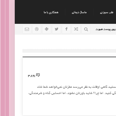
طب سوزنی
ماساژ درمانی
همکاری با ما
وست صورت
نکات جالب روانشناسی
رژیم افراد سوداوی
9 سال قبل
9 سال قبل
3,891
ستید گاهی اوقات به نظر می‌رسد مغزتان نمی‌خواهد شما شاد
 کنید. اما چرا؟ شاید باورتان نشود، اما احساس گناه و شرمندگی،