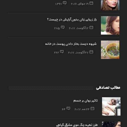
19 جولای, 2016
1,361
راز زیبایی زنان بدون آرایش در چیست؟
12 آگوست, 2017
285
شیوه درست بخار دادن پوست در خانه
27 آگوست, 2017
262
مطالب تصادفی
تاثیر روان بر جسم
24 مه, 2017
64
طرز تهیه رنگ موی مشکی گیاهی