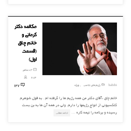
مکالمه دکتر
کرمانی و
خانم چاق
(قسمت
اول)
3 دسامبر,
2014
127
habibi
رژیم های تناسب
ویژه
,
خانم چاق :آقای دکتر من همه رژیم ها را گرفته ام . به قول شوهرم
کلکسیونی از انواع رژیمها را دارم. ولی در همه آن ها به بن بست
رسیده و برنامه را نیمه کاره …
ادامه مطلب