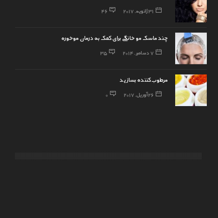
31 ژانویه, 2017
46
چند ماسک مو خانگی برای کمک به درمان موخوره
7 دسامبر, 2014
35
26 آوریل, 2017
0