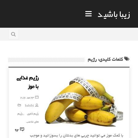
زیبا باشید
کلمات کلیدی: رژیم
رژیم غذایی
با موز
23 مه, 2016
habibi
رژیم لاغری
رژیم
,
های تناسب
92
با کمک موز می توانید چربی های بدنتان را بسوزانید و موجب