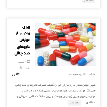
ادامه مطلب
پيري
زودرس از
عوارض
داروهاي
ضد چاقي
3 دسامبر,
2014
77
habibi
رژیم های تناسب
دبير انجمن علمي داروسازان ايران گفت: مصرف داروهاي ضد چاقي
حتي اگر مورد تاييد سازمان هاي بين المللي غذا و دارو باشد با
عوارضي چون پيري زودرس پوست و بروز مشکلات قلبي، عروقي و
انعقادي …
ادامه مطلب