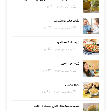
18 آوریل, 2018
199
نکات جالب روانشناسی
23 سپتامبر, 2017
148
رژیم افراد سوداوی
20 سپتامبر, 2017
191
رژیم افراد بلغمی
20 سپتامبر, 2017
249
بخور زنجبیل
27 آگوست, 2017
260
شیوه درست بخار دادن پوست در خانه