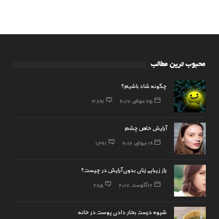
محبوب ترین مطالب
چگونه شاد باشیم؟
25 جولای, 2017
3,891
آرایش خاص چشم
19 جولای, 2016
1,361
راز زیبایی زنان بدون آرایش در چیست؟
12 آگوست, 2017
285
شیوه درست بخار دادن پوست در خانه