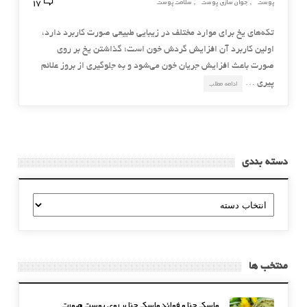
17
پوست
جوان سازی پوست
سلامت پوست
,
,
تکه‌هاي يخ براي موارد مختلف در زيبايي طبيعي صورت کاربرد دارد،
اولين کاربرد آن افزايش گردش خون است؛ گذاشتن يخ بر روي
صورت باعث افزايش جريان خون مي‌شود و به جلوگيري از بروز علائم
پيري …
ادامه مطلب
دسته بندی
دسته
بندی
منتخب ها
ماسک حنا و فوائد ماسک حنا بر روی پوست صورت