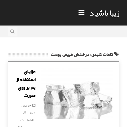
زیبا باشید
کلمات کلیدی: درخشش طبيعي پوست
مزاياي
استفاده از
يخ بر روي
صورت
3 دسامبر,
2014
habibi