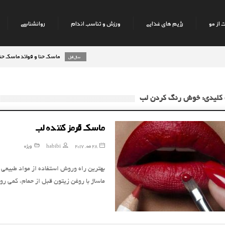
 از مو
رژیم های غذایی
ورزش و تناسب اندام
روانشناسی
ماسک حنا و فوائد ماسک حنا بر روی
8 سال قبل
 کلیدی: خوش رنگ کردن لب
ماسک قرمز کننده لب
28 مه, 2017
habibi
ویژه
بهترین راه وروش استفاده از مواد طبیعی 
ماساژ با روغن زیتون قبل از حمام، کمی 