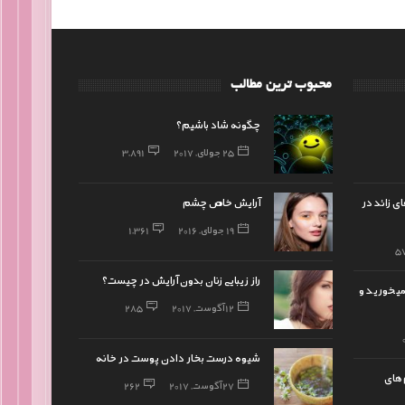
محبوب ترین مطالب
چگونه شاد باشیم؟
25 جولای, 2017
3,891
ی زائد در
آرایش خاص چشم
19 جولای, 2016
1,361
5
راز زیبایی زنان بدون آرایش در چیست؟
یخورید و
12 آگوست, 2017
285
شیوه درست بخار دادن پوست در خانه
‌های
27 آگوست, 2017
262