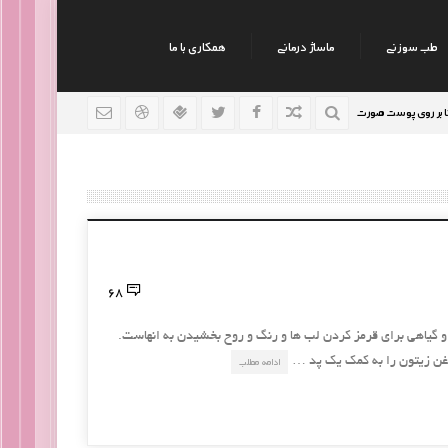
طب سوزنی
ماساژ درمانی
همکاری با ما
 پوست صورت
نکات جالب روانشناسی
رژیم افراد سوداوی
9 سال قبل
9 سال قبل
68
و گیاهی برای قرمز کردن لب ها و رنگ و روح بخشیدن به انهاست.
روغن زیتون را به کمک یک پد …
ادامه مطلب