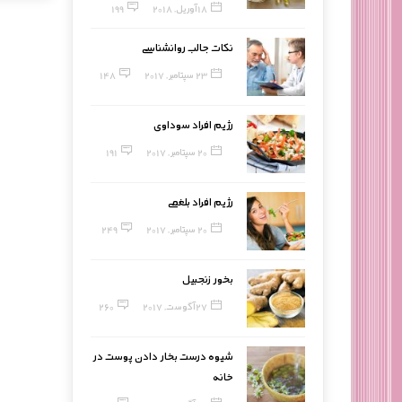
18 آوریل, 2018
199
نکات جالب روانشناسی
23 سپتامبر, 2017
148
رژیم افراد سوداوی
20 سپتامبر, 2017
191
رژیم افراد بلغمی
20 سپتامبر, 2017
249
بخور زنجبیل
27 آگوست, 2017
260
شیوه درست بخار دادن پوست در
خانه