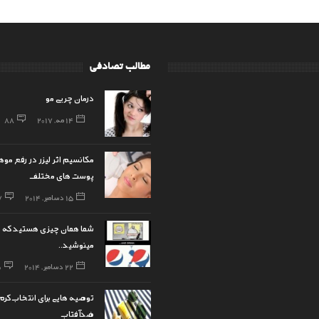
مطالب تصادفی
درمان چربی مو
14 مه, 2017
88
مکانسیم اثر لیزر در رفع موها
پوست های مختلف
15 دسامبر, 2014
7
شما همان چیزی هستید که م
مینوشید..
22 دسامبر, 2014
0
توصیه هایی برای انتخاب کرم
ضدآفتاب