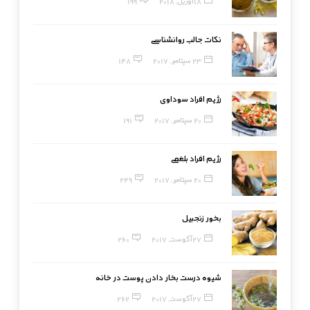
18 آوریل, 2018
199
نکات جالب روانشناسی
23 سپتامبر, 2017
148
رژیم افراد سوداوی
20 سپتامبر, 2017
191
رژیم افراد بلغمی
20 سپتامبر, 2017
249
بخور زنجبیل
27 آگوست, 2017
260
شیوه درست بخار دادن پوست در خانه
27 آگوست, 2017
262