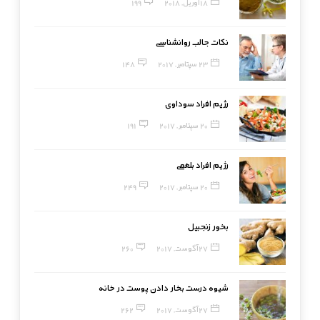
18 آوریل, 2018
199
نکات جالب روانشناسی
23 سپتامبر, 2017
148
رژیم افراد سوداوی
20 سپتامبر, 2017
191
رژیم افراد بلغمی
20 سپتامبر, 2017
249
بخور زنجبیل
27 آگوست, 2017
260
شیوه درست بخار دادن پوست در خانه
27 آگوست, 2017
262