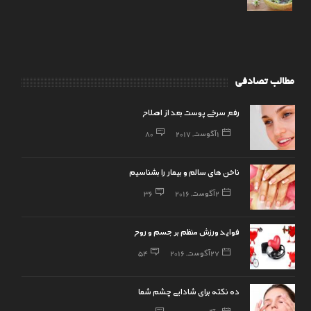
مطالب تصادفی
رفع سرخی پوست بعد از اصلاح
1 آگوست, 2017
80
ناخن های سالم و بیمار را بشناسیم
2 آگوست, 2016
36
فواید ورزش منظم بر جسم و روح
27 آگوست, 2016
54
ده نکته برای شادابی چشم شما