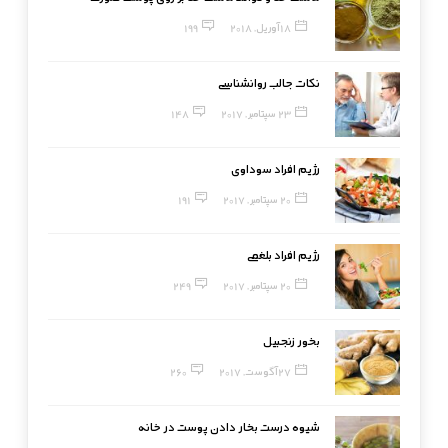
18 آوریل, 2018
199
نکات جالب روانشناسی
23 سپتامبر, 2017
148
رژیم افراد سوداوی
20 سپتامبر, 2017
191
رژیم افراد بلغمی
20 سپتامبر, 2017
249
بخور زنجبیل
27 آگوست, 2017
260
شیوه درست بخار دادن پوست در خانه