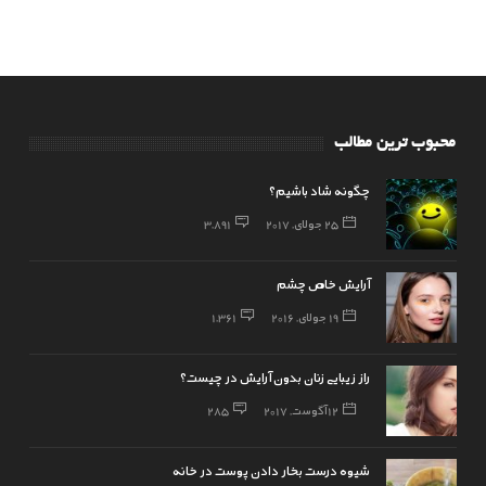
محبوب ترین مطالب
چگونه شاد باشیم؟
25 جولای, 2017
3,891
آرایش خاص چشم
19 جولای, 2016
1,361
راز زیبایی زنان بدون آرایش در چیست؟
12 آگوست, 2017
285
شیوه درست بخار دادن پوست در خانه