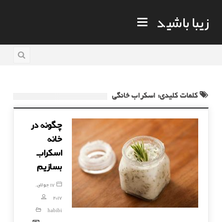
زیبا باشید
کلمات کلیدی: اسکراب خانگی
چگونه در
خانه
اسکراب
بسازیم
17 جولای,
2017
habibi