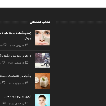
مطالب تصادفی
چند پیشنهاد سریع برای از ب
جوش
22 ژوئن, 2016
33
در هوای سرد نیز با انگیزه با
15 دسامبر, 2014
0
چگونه در خانه اسکراب بساز
17 جولای, 2017
19
از بین بردن بوی بد دهان
17 جولای, 2016
0