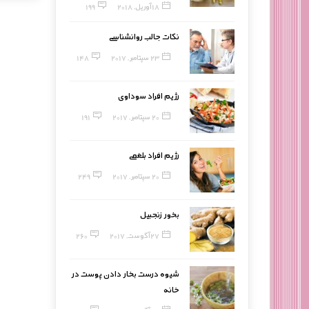
18 آوریل, 2018
199
نکات جالب روانشناسی
23 سپتامبر, 2017
148
رژیم افراد سوداوی
20 سپتامبر, 2017
191
رژیم افراد بلغمی
20 سپتامبر, 2017
249
بخور زنجبیل
27 آگوست, 2017
260
شیوه درست بخار دادن پوست در
خانه