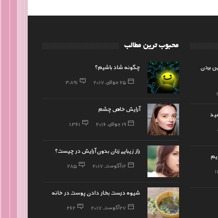
محبوب ترین مطالب
ین بردن
چگونه شاد باشیم؟
25 جولای, 2017
3,891
آرایش خاص چشم
شید
19 جولای, 2016
1,361
راز زیبایی زنان بدون آرایش در چیست؟
یم
12 آگوست, 2017
285
1
شیوه درست بخار دادن پوست در خانه
27 آگوست, 2017
262