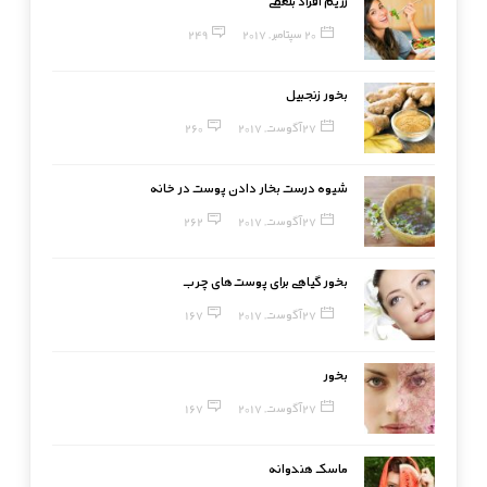
رژیم افراد بلغمی
20 سپتامبر, 2017
249
بخور زنجبیل
27 آگوست, 2017
260
شیوه درست بخار دادن پوست در خانه
27 آگوست, 2017
262
بخور گیاهی برای پوست‌های چرب
27 آگوست, 2017
167
بخور
27 آگوست, 2017
167
ماسک هندوانه