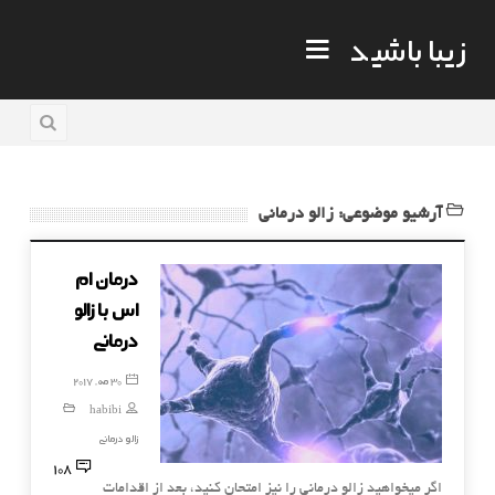
زیبا باشید
آرشیو موضوعی: زالو درمانی
درمان ام
اس با زالو
درمانی
30 مه, 2017
habibi
زالو درمانی
108
اگر میخواهید زالو درمانی را نیز امتحان کنید، بعد از اقدامات