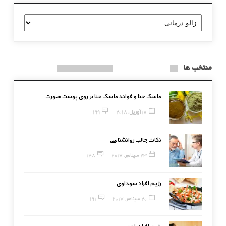
دسته
بندی
منتخب ها
ماسک حنا و فوائد ماسک حنا بر روی پوست صورت
18 آوریل, 2018
199
نکات جالب روانشناسی
23 سپتامبر, 2017
148
رژیم افراد سوداوی
20 سپتامبر, 2017
191