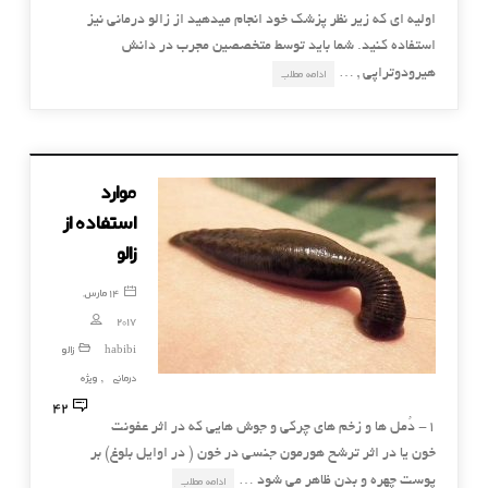
اولیه ای که زیر نظر پزشک خود انجام میدهید از زالو درمانی نیز
استفاده کنید. شما باید توسط متخصصین مجرب در دانش
هیرودوتراپی , …
ادامه مطلب
موارد
استفاده از
زالو
14 مارس,
2017
habibi
زالو
درمانی
ویژه
,
42
1- دُمل ها و زخم های چرکی و جوش هایی که در اثر عفونت
خون یا در اثر ترشح هورمون جنسی در خون ( در اوایل بلوغ) بر
پوست چهره و بدن ظاهر می شود …
ادامه مطلب