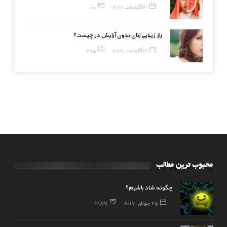
21 آگوست, 2017
80
راز زیبایی زنان بدون آرایش در چیست؟
12 آگوست, 2017
285
محبوب ترین مطالب
چگونه شاد باشیم؟
25 جولای, 2017
3,891