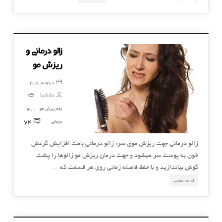
زالو درمانی و
ریزش مو
9 ژانویه, 2017
habibi
رفع ریزش مو
زالو
,
74
درمانی
زالو درمانی جهت ریزش موی سر: زالو درمانی باعث افزایش گردش
خون به پوست سر میشود و جهت درمان ریزش مو زالوها را پشت
گوش بیاندازید و با حفظ فاصله زمانى روى هر قسمت که …
ادامه مطلب