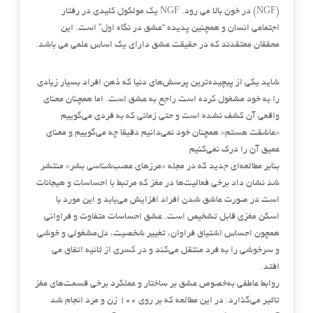
(NGF) در خون بالا می رود. NGF یک مولکول کلیدی در رفتار
اجتماعی انسان و همچنین پدیده “عشق در نگاه اول” است. این
محققان معتقدند که در حقیقت عشق دارای یک اساس علمی می باشد.
شاید یکی از پیچیده‌ترین پرسش‌های دنیا که ذهن افراد بسیار زیادی
را به خود مشغول کرده است راجع به عشق است. اما همچنان معنای
واقعی آن کشف نشده است و حتی زمانی که به فردی می‌گوییم
«عاشقت هستم» همچنان خود نمی‌دانیم دقیقا چه می‌گوییم و معنای
عمیق آن را درک نمی‌کنیم
بنابر مطالعه‌ای جدید که در مجله «مرزهای عصب‌شناسی بشر» منتشر
شد نشان داد برخی فعالیت‌ها در مغز که مرتبط با احساسات و هیجانات
است در صورت عاشق شدن افراد افزایش می‌یابد و این مورد با
اسکن مغزی قابل تشخیص است. عشق احساسات متفاوت و فراوانی
همچون احساس اشتیاق فراوان، تغییر شخصیت، دل‌مشغولی و خوشی
و سرخوشی را به فرد منتقل می‌کند و در کسری از ثانیه اتفاق می
افتد.
روابط عاطفی به‌خصوص عشق بر ساختار و عملکرد برخی قسمت‌های مغز
تاثیر می‌گذارد. در این مطالعه که بر روی ۱۰۰ زن و مرد انجام شد