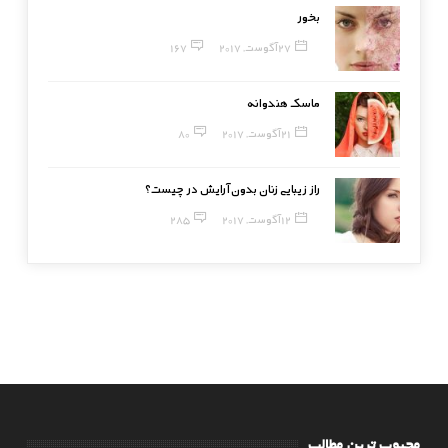
بخور
27 آگوست, 2017
167
ماسک هندوانه
21 آگوست, 2017
80
راز زیبایی زنان بدون آرایش در چیست؟
12 آگوست, 2017
285
محبوب ترین مطالب