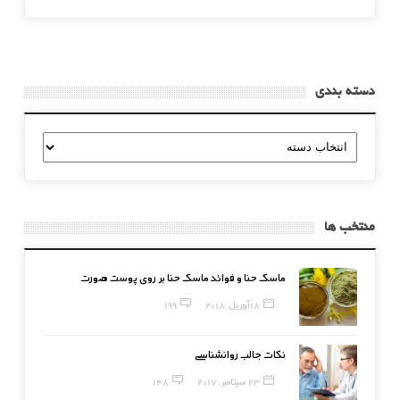
دسته بندی
دسته
بندی
منتخب ها
ماسک حنا و فوائد ماسک حنا بر روی پوست صورت
18 آوریل, 2018
199
نکات جالب روانشناسی
23 سپتامبر, 2017
148