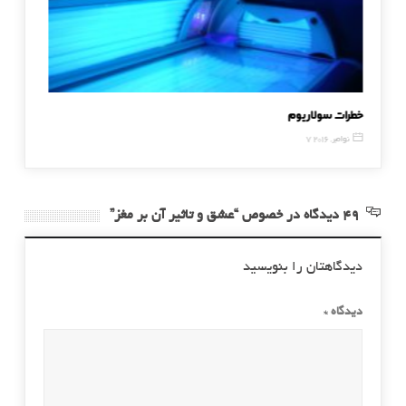
خطرات سولاریوم
ماساژ تا
7 نوامبر, 2016
2 دسامبر, 014
49 دیدگاه در خصوص “عشق و تاثیر آن بر مغز”
دیدگاهتان را بنویسید
دیدگاه
*