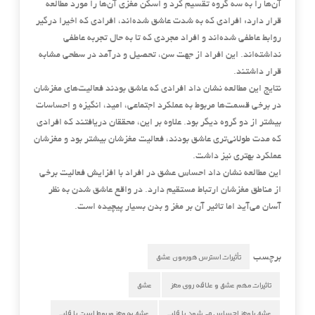
آن‌ها را به سه گروه تقسیم کرد و اسکن مغزی آن‌ها را مورد مطالعه
قرار دارد: افرادی که به شدت عاشق شده‌اند، افرادی که اخیرا درگیر
روابط عاطفی شده‌اند و افراد مجردی که تا به حال تجربه عاطفی
نداشته‌اند. این افراد از جهت سن، تحصیل و درآمد در سطحی مشابه
قرار داشتند.
نتایج این مطالعه نشان داد افرادی که عاشق بودند فعالیت‌های مغزشان
در برخی قسمت‌ها مربوط به عملکرد اجتماعی، امید، انگیزه و احساسات
بیشتر از دو گروه دیگر بود. علاوه بر این، محققان دریافتند که افرادی
که مدت طولانی‌تری عاشق بودند، فعالیت مغزشان بیشتر بود و مغزشان
عملکرد بهتری نیز داشت.
این مطالعه نشان داد احساس عشق در افراد با افزایش فعالیت برخی
از مناطق مغزشان ارتباط مستقیم دارد. در واقع عاشق شدن به نظر
آسان می‌آید اما تاثیر آن بر مغز و بدن بسیار پیچیده است.
تأثیرات استرس هورمون عشق
برچسب
تاثیرات مهم عشق و علاقه روی مغز
عشق
عشق با مغز احساس می شود یا قلب
عشق به مغز مربوط است یا قلب