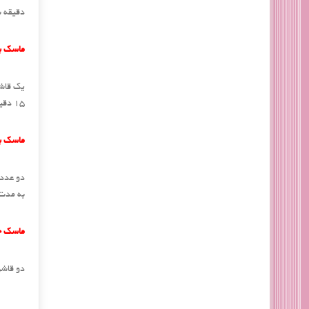
دقیقه ب
ماسک ب
یک قاشق
15 دقیقه روی پوست قرار داده؛ سپس با آب گرم آبکشی کنید.
ماسک ب
دو عدد 
به مدت 
ماسک خا
دو قاشق غ