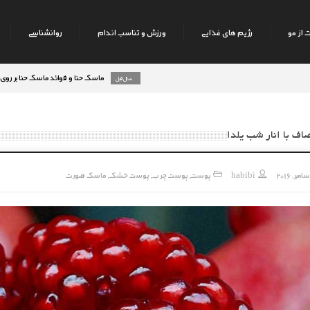
 از مو
رژیم های غذایی
ورزش و تناسب اندام
روانشناسی
ماسک حنا و فوائد ماسک حنا بر روی پوست صورت
8 سال قبل
ف با انار شب یلدا
habibi
پوست
پوست چرب
پوست خشک
ماسک صورت
,
,
,