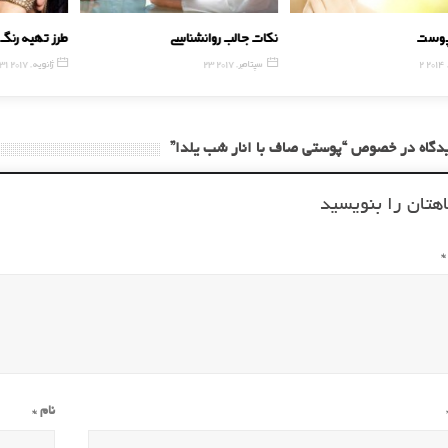
 پوست
نکات جالب روانشناسی
طرز تهیه رن
2014
23 سپتامبر, 2017
31 ژانویه, 2017
هتان را بنویسید
*
نام
*