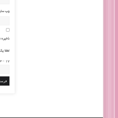
وب‌ سا
ذخیره ن
لطفا یک 
17 − 3 =