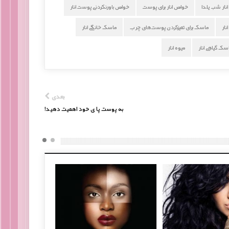
نار شب یلدا
خواص انار برای پوست
خواص باورنکردنی پوست انار
نار
ماسک برای تمیزکردن پوست‌های‌ چرب
ماسک خانگی انار
سک گیاهی انار
میوه انار
بعدی
به پوست پا ی خود اهمیت دهید!