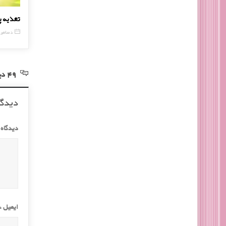
با مواد آرایشی گیاهی آشنا شوید
تغذیه
1 آگوست, 2016
2 دسامبر, 
49 دیدگاه در خصوص “پوستی صاف با انار شب یلدا”
دیدگا
دیدگاه
ایمیل
*