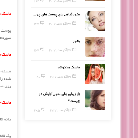
27 آگوست, 2017
262
بخور گیاهی برای پوست‌های چرب
ماسک خ
27 آگوست, 2017
167
صورتتان
بخور
27 آگوست, 2017
167
ماسک شو
ماسک هندوانه
هسته دا
21 آگوست, 2017
80
شده را 
روی صور
راز زیبایی زنان بدون آرایش در
چیست؟
ماسک خ
12 آگوست, 2017
285
دانه ان