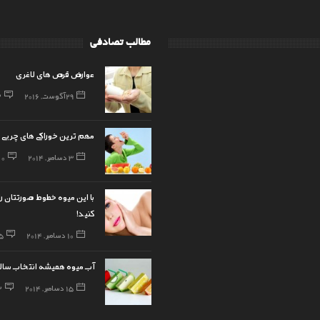
مطالب تصادفی
عوارض قرص‌ های لاغری
29 آگوست, 2016
2
مهم ترین خوراکی های چربی س
3 دسامبر, 2014
0
با این میوه خطوط صورتتان ر
کنید!
10 دسامبر, 2014
5
آب میوه همیشه انتخاب سال
15 دسامبر, 2014
2