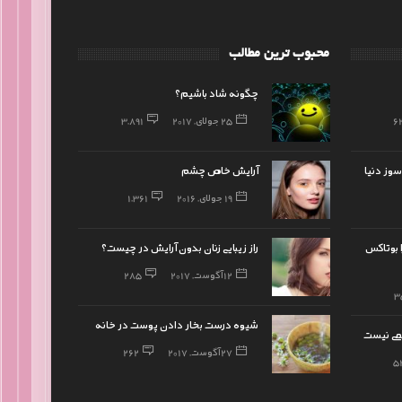
محبوب ترین مطالب
چگونه شاد باشیم؟
6
25 جولای, 2017
3,891
وز دنیا
آرایش خاص چشم
19 جولای, 2016
1,361
ا بوتاکس
راز زیبایی زنان بدون آرایش در چیست؟
12 آگوست, 2017
285
3
شیوه درست بخار دادن پوست در خانه
می نیست
27 آگوست, 2017
262
5