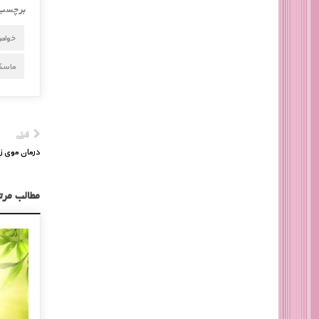
برچسب
خواص 
ماسک 
قبلی
درمان موی ز
مطالب مرت