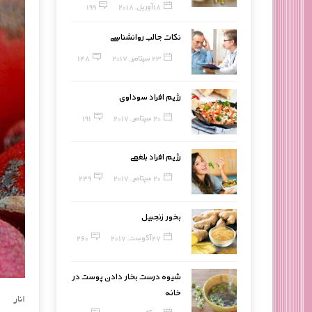
18 آوریل, 2018
199
نکات جالب روانشناسی
23 سپتامبر, 2017
148
رژیم افراد سوداوی
20 سپتامبر, 2017
191
رژیم افراد بلغمی
20 سپتامبر, 2017
249
بخور زنجبیل
27 آگوست, 2017
260
شیوه درست بخار دادن پوست در
خانه
انار