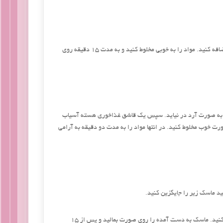
پوست انار را به خوبی ریز ریز کنید. یک قاشق غذاخوری آب انار و یک سفیده تخم‌مرغ را به آن اضافه کنید. مواد را به خوبی مخلوط کنید و به مدت 15 دقیقه روی
 که به صورت آرد در نیاید. سپس یک قاشق غذاخوری هسته آسیاب
خوب مخلوط کنید. در انتها مواد را به مدت دو دقیقه به آرامی
د ماسک زیر را‌ جایگزین کنید.
یک قاشق غذاخوری آب انار را با همان میزان خامه ترش و یک قاشق چایخوری روغن گیاهی مخلوط کنید. ماسک به دست‌ آمده را روی صورت بمالید و پس از 15