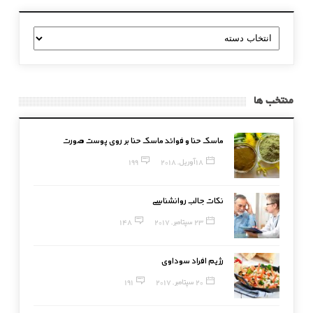
دسته
بندی
منتخب ها
ماسک حنا و فوائد ماسک حنا بر روی پوست صورت
18 آوریل, 2018
199
نکات جالب روانشناسی
23 سپتامبر, 2017
148
رژیم افراد سوداوی
20 سپتامبر, 2017
191