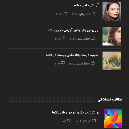
آرایش خاص چشم
19 جولای, 2016
1,361
راز زیبایی زنان بدون آرایش در چیست؟
12 آگوست, 2017
285
شیوه درست بخار دادن پوست در خانه
27 آگوست, 2017
262
مطالب تصادفی
روانشناسی رنگ و خواص روانی رنگها
17 اکتبر, 2016
83