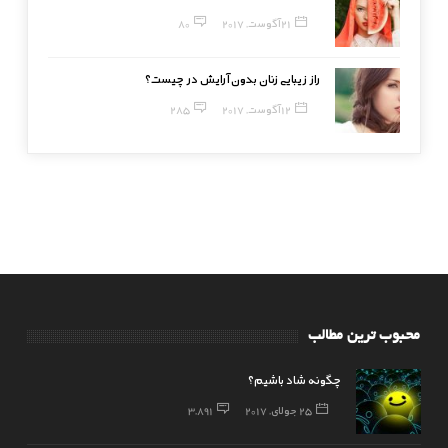
21 آگوست, 2017
80
راز زیبایی زنان بدون آرایش در چیست؟
12 آگوست, 2017
285
محبوب ترین مطالب
چگونه شاد باشیم؟
25 جولای, 2017
3,891