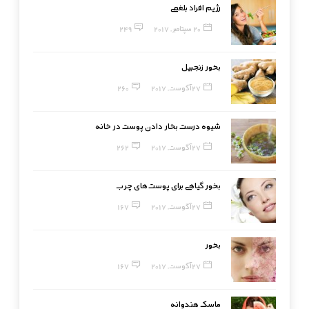
رژیم افراد بلغمی
20 سپتامبر, 2017
249
بخور زنجبیل
27 آگوست, 2017
260
شیوه درست بخار دادن پوست در خانه
27 آگوست, 2017
262
بخور گیاهی برای پوست‌های چرب
27 آگوست, 2017
167
بخور
27 آگوست, 2017
167
ماسک هندوانه