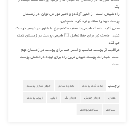
ماسک صورت در زمستان به هیدرات و ترمیم پوست کمک میکند و
یک
راه طبیعی است. از خمیر آوکادو و خمیر موز می توان در زمستان
پوست خود را صاف و نرم کرد. همچنین،
سعی کنید ماسک طبیعی با سفیده تخم مرغ با بلغور جو دوسر درست
کنید . ماسک نیز برای حفظ تعادل PH طبیعی پوست در زمستان کمک
می کند.
مراقبت از پوست مناسب و استراحت برای پوست در زمستان مهم
است. هیدرات پوست طبیعی ترین راه برای ایجاد درخشش پوست
است
بهداشت پوست
تغذیه سالم
جوان سازی پوست
برچسب
درمان
درمان جوش
درمان لک
زیبایی
زیبایی پوست
سلامت
سلامت پوست