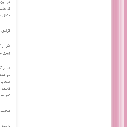
در این 
کارهایی
دنبال 
آزادی
اگر از
چیزی ن
اما از 
خواهند 
انتخاب 
قابلمه.
نخواهی
صحبت ک
با خود 