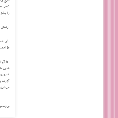
خرج زند
کسی هست
را بشوی
ارتقای 
اگر اهد
مزاحمت 
اما آیا
هایی با
ضروری ا
آورد، پ
می ارزد
برچسب