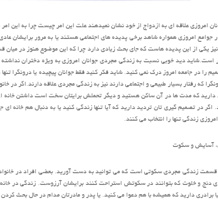
نان امروزی علاقه ای به ازدواج از خود نشان نمیدهند علت این امر چیست چرا به این امر
 جوامع امروزی همواره شاهد برخی پدیده های اجتماعی هستند یا به مرور برایشان عادی می
نیز یکی از این پدیده هاست که جای بحث زیادی دارد چرا که این موضوع هنوز در میان قش
 است.شاید دید خوبی نسبت به زندگی مجردی جوانان امروزی به ویژه دختران نداشته ب
یم را در جامعه امروز درک نمی کنید. شاید فکر کنید فقط جوانان پیچیده یا درونگرا تنها ز
نگرا که رفتار بسیار طبیعی و اجتماعی دارند نیز به زندگی مجردی علاقه دارند.اگر در خا
 دارید که مدت ها در آن ساکن هستید و دیگر تحملش برایتان سخت است داشتن خانه ای
. اگر در تصمیم گیری تان تردید دارید که آیا تنها زندگی کنید یا به دنبال هم خانه ای
امروزی زندگی تنها را انتخاب می کنند.
 آسایش و سکوت
 قسمت زندگی مجردی سکوتی است که می توانید به دست آورید. بعضی افراد در خانواده
ی دنج و خلوت که بتوانند در سکوتش استراحت کنند برایشان آرزوست. زندگی در خانه 
ا برادری دارید که همیشه با هم دعوا می کنید. یا پدر و مادرتان مدام در حال بحث کردن