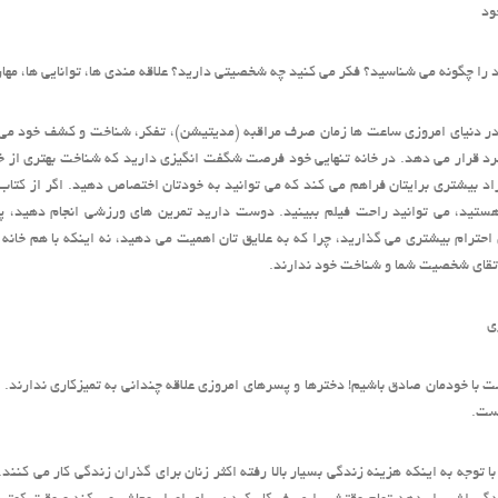
ود
 را چگونه می شناسید؟ فکر می کنید چه شخصیتی دارید؟ علاقه مندی ها، توانایی ها، م
ر دنیای امروزی ساعت ها زمان صرف مراقبه (مدیتیشن)، تفکر، شناخت و کشف خود می کند
د قرار می دهد. در خانه تنهایی خود فرصت شگفت انگیزی دارید که شناخت بهتری از خ
اد بیشتری برایتان فراهم می کند که می توانید به خودتان اختصاص دهید. اگر از کتاب
ستید، می توانید راحت فیلم ببینید. دوست دارید تمرین های ورزشی انجام دهید، پس 
احترام بیشتری می گذارید، چرا که به علایق تان اهمیت می دهید، نه اینکه با هم خانه
تقای شخصیت شما و شناخت خود ندارند.
ی
ت با خودمان صادق باشیم! دخترها و پسرهای امروزی علاقه چندانی به تمیزکاری ندارند. ا
ست.
با توجه به اینکه هزینه زندگی بسیار بالا رفته اکثر زنان برای گذران زندگی کار می کنند