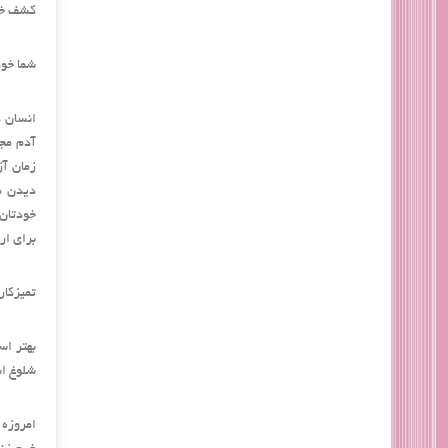
کشف خ
شما خود
انسان د
آدم مجر
زمان آز
دیدن ه
خودتان 
برای ار
تمیزکار
بهتر اس
شلوغ ا
امروزه 