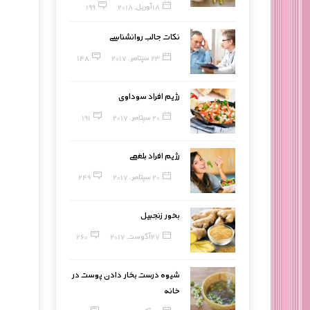
18 آوریل, 2018
199
نکات جالب روانشناسی
23 سپتامبر, 2017
148
رژیم افراد سوداوی
20 سپتامبر, 2017
191
رژیم افراد بلغمی
20 سپتامبر, 2017
249
بخور زنجبیل
27 آگوست, 2017
260
شیوه درست بخار دادن پوست در
خانه