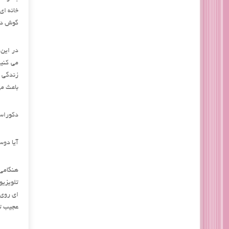
خانه ای
گوش دهی
در این 
می کنید
زندگی ک
باعث می
دکوراس
آیا دوس
هنگامی 
تلویزیو
ای روی 
عجیب تر