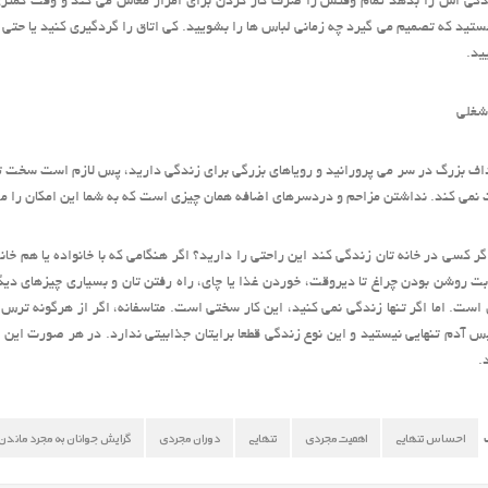
گی اش را بدهد تمام وقتش را صرف کار کردن برای امرار معاش می کند و وقت کمتری بر
ید که تصمیم می گیرد چه زمانی لباس ها را بشویید. کی اتاق را گردگیری کنید یا حت
ید.
شغلی
اف بزرگ در سر می پرورانید و رویاهای بزرگی برای زندگی دارید، پس لازم است سخت تر ا
نمی کند. نداشتن مزاحم و دردسرهای اضافه همان چیزی است که به شما این امکان را می ده
 اگر کسی در خانه تان زندگی کند این راحتی را دارید؟ اگر هنگامی که با خانواده یا هم خ
بت روشن بودن چراغ تا دیروقت، خوردن غذا یا چای، راه رفتن تان و بسیاری چیزهای دی
ست. اما اگر تنها زندگی نمی کنید، این کار سختی است. متاسفانه، اگر از هرگونه ترس و 
س آدم تنهایی نیستید و این نوع زندگی قطعا برایتان جذابیتی ندارد. در هر صورت این 
.
احساس تنهایی
اهمیت مجردی
تنهایی
دوران مجردی
گرایش جوانان به مجرد ماندن