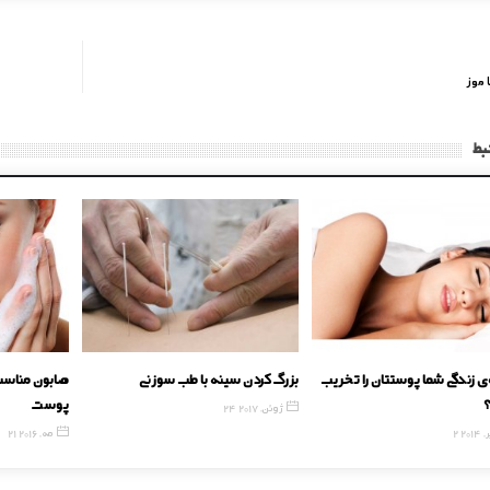
 موز
بط
ه‌ی زندگی شما پوستتان را تخریب
بزرگ کردن سینه با طب سوزنی
صابون مناس
؟
پوست
24 ژوئن, 2017
2014
21 مه, 2016