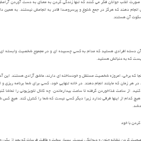
صورت اغلب جوانان فکر می کنند که تنها زندگی کردن به معنای به دست آوردن آرامش 
 انجام دهند که هرگز در جمع شلوغ و پرسروصدا قادر به انجامش نیستند. به همین دلی
سکوت آن هستند.
 آن دسته افرادی هستید که مدام به کسی چسبیده ای و در مجموع شخصیت وابسته ای 
یست که به دنبالش هستید.
آنجا که برخی، امروزه شخصیت مستقل و خودساخته ای دارند، عاشق آزادی هستند. این آدم
در هر زمان که مایلند انجام دهند. در خانه تنهایی خود، کسی برای شما برنامه ریزی و ا
کنید. از ساعت غذاخوردن گرفته تا ساعت بیدارماندن. چه کانال تلویزیونی را تماشا کن
 هیچ کدام از اینها فرقی ندارد زیرا دیگر کسی نیست که شما را کنترل کند. هیچ کس 
دشد.
ردن با خود
صحبت کردن نشانه جنون و دیوانگی نیست. بسیار سخت و طاقت فرسات که بعد از یک روز 