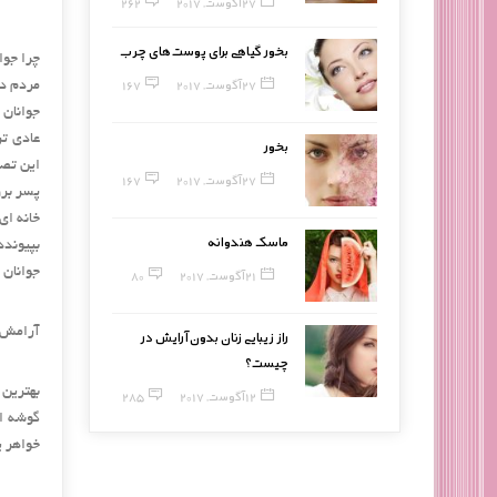
27 آگوست, 2017
262
بخور گیاهی برای پوست‌های چرب
چرا جوا
27 آگوست, 2017
167
مردم در
جوانان 
عادی تر
بخور
این تصم
27 آگوست, 2017
167
پسر برو
خانه ای
ماسک هندوانه
بپیوندد
جوانان 
21 آگوست, 2017
80
آرامش،
راز زیبایی زنان بدون آرایش در
چیست؟
بهترین
12 آگوست, 2017
285
گوشه ا
خواهر ی