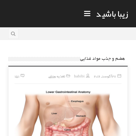
زیبا باشید
هضم و جذب مواد غذایی
27 آگوست, 2016
habibi
تغذیه ورزشی
151