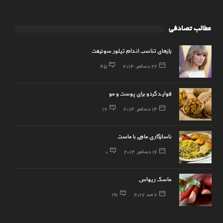
مطالب تصادفی
رازهای تناسب اندام تیلور سوئیفت
22 دسامبر, 2014
45
فواید گردو برای پوست و مو
14 دسامبر, 2014
17
ناسازگاری ماهی با ماست
16 دسامبر, 2014
0
ماسک ریواس
7 مه, 2017
191