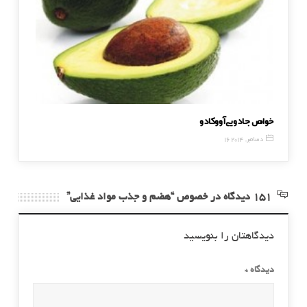
خواص جادویی آووکادو
راز جوانی و زیبا
16 دسامبر, 2014
29 آگوست, 6
151 دیدگاه در خصوص “هضم و جذب مواد غذایی”
دیدگاهتان را بنویسید
دیدگاه
*