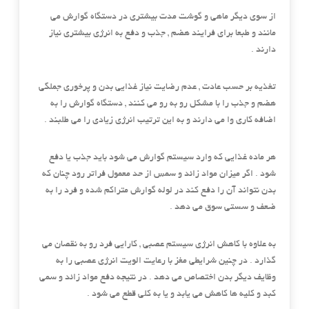
از سوی دیگر ماهی و گوشت مدت بیشتری در دستگاه گوارش می
مانند و طبعا برای فرایند هضم , جذب و دفع به انرژی بیشتری نیاز
دارند .
تغذیه بر حسب عادت , عدم رضایت نیاز غذایی بدن و پرخوری جملگی
هضم و جذب را با مشکل رو به رو می کنند , دستگاه گوارش را به
اضافه کاری وا می دارند و به این ترتیب انرژی زیادی را می طلبند .
هر ماده غذایی که وارد سیستم گوارش می شود باید جذب یا دفع
شود . اگر میزان مواد زائد و سمس از حد معمول فراتر رود چنان که
بدن نتواند آن را دفع کند در لوله گوارش متراکم شده و فرد را به
ضعف و سستی سوق می دهد .
به علاوه با کاهش انرژی سیستم عصبی , کارایی فرد رو به نقصان می
گذارد . در چنین شرایطی مغز با رعایت الویت انرژی عصبی را به
وظایف دیگر بدن اختصاص می دهد . در نتیجه دفع مواد زائد و سمی
کبد و کلیه ها کاهش می یابد و یا به کلی قطع می شود .