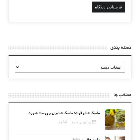
دسته بندی
دسته
بندی
منتخب ها
ماسک حنا و فوائد ماسک حنا بر روی پوست صورت
18 آوریل, 2018
199
نکات جالب روانشناسی