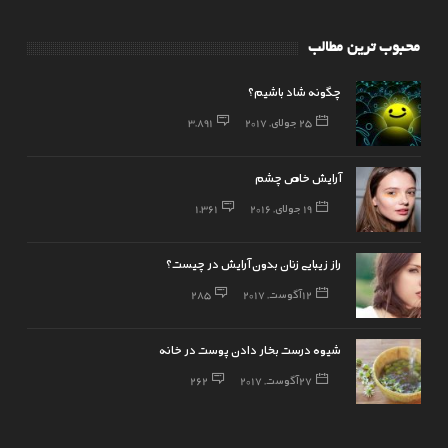
محبوب ترین مطالب
چگونه شاد باشیم؟
25 جولای, 2017
3,891
آرایش خاص چشم
19 جولای, 2016
1,361
راز زیبایی زنان بدون آرایش در چیست؟
12 آگوست, 2017
285
شیوه درست بخار دادن پوست در خانه
27 آگوست, 2017
262