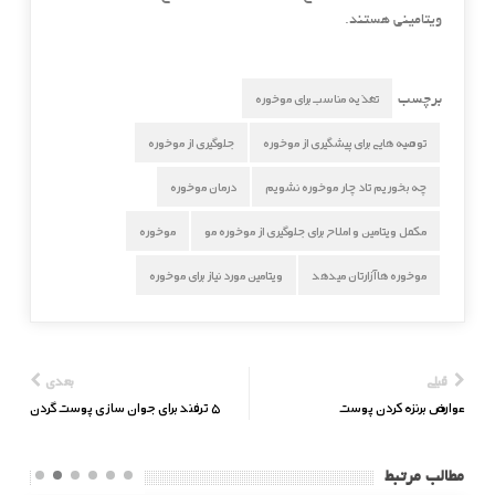
ویتامینی هستند.
تغذیه مناسب برای موخوره
برچسب
توصیه هایی برای پیشگیری از موخوره
جلوگیری از موخوره
چه بخوریم تاد چار موخوره نشویم
درمان موخوره
مکمل ویتامین و املاح برای جلوگیری از موخوره مو
موخوره
موخوره ها آزارتان میدهد
ویتامین مورد نیاز برای موخوره
قبلی
بعدی
عوارض برنزه کردن پوست
۵ ترفند برای جوان سازی پوست گردن
مطالب مرتبط