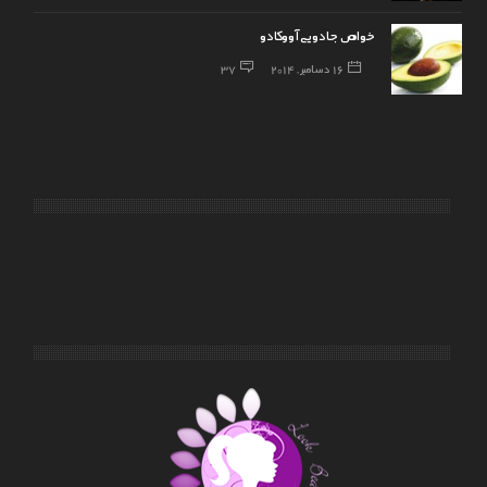
خواص جادویی آووکادو
16 دسامبر, 2014
37