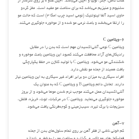
غلات کامل، جگر، لوبیا و آجیل می‌باشد. آجیل علاو ه بر روی سرشار از
سلنیوم و منیزیم می‌باشد که برای سلامت مو مفید است. مغز گردو
حاوی اسید آلفا لینولنیک (نوعی اسید چرب امگا ۳) است که حالت مو
را ارتقا می‌بخشد و باعث نرمی ‌مو شده و از موخوره جلوگیری می‌کند.
۶-ویتامین C
ویتامین C نوعی آنتی‌اکسیدان مهم است که بدن را در مقابل
رادیکال‌های آزاد محافظت می‌کند کمبود این ویتامین باعث موخوره و
شکنندگی مو می‌شود. ویتامین C با تولید کلاژن در حفظ یکپارچگی
بافت همبند از جمله مو نقش دارد.
افراد سیگاری به میزان دو برابر افراد غیر سیگاری به این ویتامین نیاز
دارند. تعادل دائم ویتامین B و ویتامین C که به عنوان یک
آنتی‌اکسیدان عمل می‌کند موجب نرم شدن موها می‌شود و از بروز
موخوره جلوگیری می‌نماید. ویتامین C در مرکبات، توت، خربزه، فلفل،
سبزیجات با برگ تیره، سیب‌زمینی و گوجه‌فرنگی یافت می‌شود.
۷-آهن
کم خونی ناشی از فقر آهن بر روی تمام سلول‌های بدن از جمله
فولیکول‌های مو تأثیر می‌گذارد و سلامت مو را به خطر می‌اندازد.