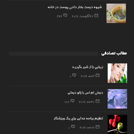
شیوه درست بخار دادن پوست در خانه
27 آگوست, 2017
262
مطالب تصادفی
زيبايي را از شير بگيريد
3 مه, 2016
0
درمان ام اس با زالو درمانی
30 مه, 2017
108
تنظیم برنامه غذایی برای یک ورزشکار
17 مه, 2016
0