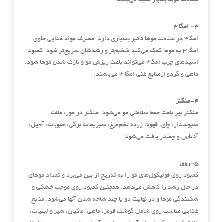
سلامت موها بسیار مفید می‌باشد.
۳- امگا ۳
امگا۳ در سلامت موها تاثیر بسیاری دارد. مصرف مواد غذایی حاوی
امگا ۳ به موها کمک می‌کند ضخیم‌تر و رشدشان سریع‌تر شود. کمبود
اسیدهای چرب امگا۳ می‌تواند باعث ریزش مو و نازک شدن موها شود.
ماهی و گردو ازمنابع غنی امگا ۳ می‌باشند.
۴-منگنز
منگنز نیز باعث حفظ سلامتی مو می‌شود. منگنز در موز، غلات
سبوسدار، چای، قهوه، زرده تخم‌مرغ، سبزیجات برگی، حبوبات، آجیل،
آناناس و چغندر یافت می‌شود.
۵-روی
کمبود روی فولیکول‌های مو را به تدریج از بین می‌برد و تعداد موهای
در حال رشد را کاهش می‌دهد. همچنین کمبود روی موجب خشکی و
شکنندگی موها و در نهایت دو یا چند شاخه شدن آنها می‌شود. منابع
غذایی مناسب روی شامل گوشت قرمز، ماهی، ماکیان، شیر و لبنیات،