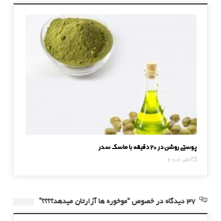
پوستی روشن در 20 دقیقه با ماسک سدر
فهمیدن 
4 اکتبر, 2016
13 دسامبر, 016
37 دیدگاه در خصوص “موخوره ها آزارتان میدهد؟؟؟؟”