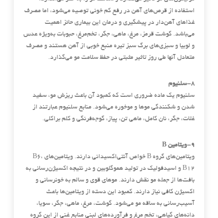
استفاده از قرص‌های آهن در رفع کم خونی توصیه می‌شود، اما مصرف
غذاهای آهن‌دار در پیشگیری و درمان این بیماری حائز اهمیت
می‌باشد. گوشت قرمز، مرغ، ماهی، جگر، تخم‌مرغ، حبوبات به‌ویژه عدس
و لوبیا و سبزی‌های برگ سبز تیره منبع خوبی از آهن هستند و مصرف
متعادل آنها طی روز تاثیر مثبتی در حفظ سلامت مو می‌گذارد.
۸-سلنیوم
سلنیوم یک ماده ضروری است که کمبود آن باعث ریزش مو، سفید
شدن و شکنندگی موها و موخوره می‌شود. منابع سلنیوم عبارتند از
غلات، جگر، نان کامل، ماهی تن، پیاز، گوجه‌فرنگی و کلم براکلی.
۹-ویتامین B
ویتامین‌های گروه B خواص آنتی‌اکسیدانی دارند. ویتامین‌های B۶،
B۱۲ و اسید‌فولیک در تولید هموگلوبین و در نتیجه اکسیژن‌رسانی به
بافت‌ها از جمله مو نقش دارند. موهای قوی و سالم به خونرسانی و
اکسیژن کافی نیاز دارند. کمبود این دسته از ویتامین‌ها باعث
آسیب‌رسانی به ساقه مو می‌شود. گوشت، مرغ، ماهی، جگر، سویا،
دانه‌های گیاهی، تخم مرغ و فرآورده‌های لبنی منابع غنی از این گروه