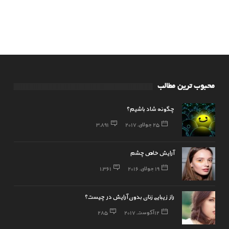
محبوب ترین مطالب
چگونه شاد باشیم؟
25 جولای, 2017
3,891
آرایش خاص چشم
19 جولای, 2016
1,361
راز زیبایی زنان بدون آرایش در چیست؟
12 آگوست, 2017
285