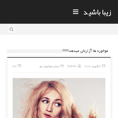
زیبا باشید
موخوره ها آزارتان میدهد؟؟؟؟
4 ژانویه, 2017
habibi
درمان موخوره
مو
37
,