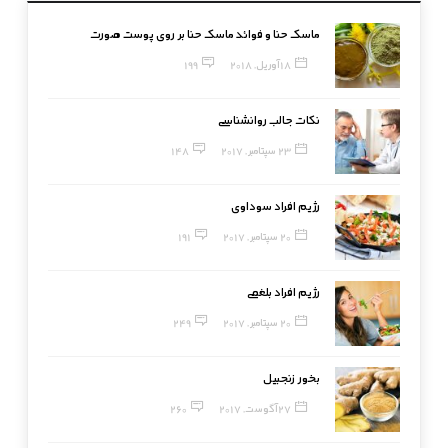
ماسک حنا و فوائد ماسک حنا بر روی پوست صورت
18 آوریل, 2018
199
نکات جالب روانشناسی
23 سپتامبر, 2017
148
رژیم افراد سوداوی
20 سپتامبر, 2017
191
رژیم افراد بلغمی
20 سپتامبر, 2017
249
بخور زنجبیل
27 آگوست, 2017
260