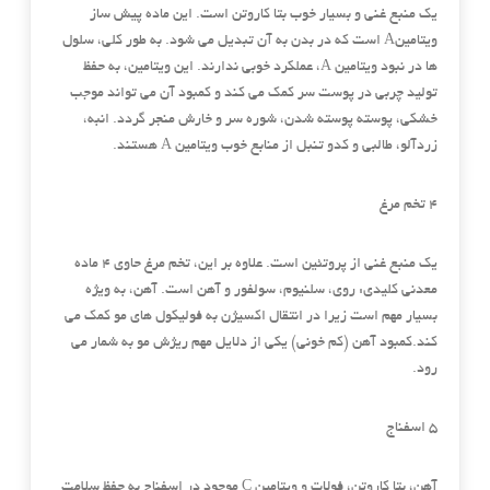
یک منبع غنی و بسیار خوب بتا کاروتن است. این ماده پیش ساز
ویتامینA است که در بدن به آن تبدیل می شود. به طور کلی، سلول
ها در نبود ویتامین A، عملکرد خوبی ندارند. این ویتامین، به حفظ
تولید چربی در پوست سر کمک می کند و کمبود آن می تواند موجب
خشکی، پوسته پوسته شدن، شوره سر و خارش منجر گردد. انبه،
زردآلو، طالبی و کدو تنبل از منابع خوب ویتامین A هستند.
۴ تخم مرغ
یک منبع غنی از پروتئین است. علاوه بر این، تخم مرغ حاوی ۴ ماده
معدنی کلیدی: روی، سلنیوم، سولفور و آهن است. آهن، به ویژه
بسیار مهم است زیرا در انتقال اکسیژن به فولیکول های مو کمک می
کند.کمبود آهن (کم خونی) یکی از دلایل مهم ریژش مو به شمار می
رود.
۵ اسفناج
آهن، بتا کاروتن، فولات و ویتامین C موجود در اسفناج به حفظ سلامت