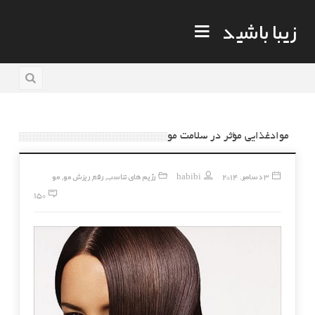
زیبا باشید
موادغذایی مؤثر در سلامت مو
3 دسامبر, 2014
habibi
رژیم های تناسب
رفع ریزش مو
مو
,
,
150