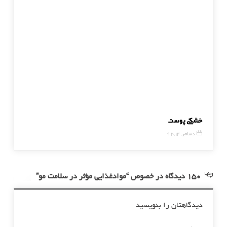
خشکی پوست
از زانوب
9 دسامبر, 2014
16 دسامبر, 014
150 دیدگاه در خصوص “موادغذایی مؤثر در سلامت مو”
دیدگاهتان را بنویسید