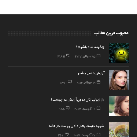
محبوب ترین مطالب
چگونه شاد باشیم؟
25 جولای, 2017
3,891
آرایش خاص چشم
19 جولای, 2016
1,361
راز زیبایی زنان بدون آرایش در چیست؟
12 آگوست, 2017
285
شیوه درست بخار دادن پوست در خانه
27 آگوست, 2017
262