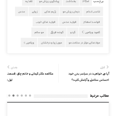
امگا3
بهداشت
پیشگیری ریزش مو
تغذیه
برچسب
تناسب اندام
درمان ریزش مو
رژیم غذایی
زیبایی
عدس
فواسد اسفناج
فواید عدس
فواید غذای خوب
کمبود ویتامین C
گردو
گوجه فرنگی
مو سالم
موادغذایی مؤثر در سلامت مو
موی زیبا و درخشان
ویتامین c
قبلی
بعدی
آیا می خواهید در سراسر بدن خود
مکالمه دکتر کرمانی و خانم چاق (قسمت
احساس سلامتی و آرامش کنید؟
اول)
مطالب مرتبط