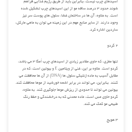
اسیدهای چ
رب نیست، بنابراین باید از طریق رژیم غذایی فراهم
شوند.حدود ۳ درصد ساقه مو از این اسیدهای چرب تشکیل شده
است. به علاوه، آن ها در ساختمان غشاء سلول های پوست سر نیز
وجود دارند. از سایر منابع مهم در این زمینه می توان به ماهی مارکل،
ساردین اشاره کرد.
۲ گردو
تنها مغزی، که حاوی مقادیر زیادی از اسیدهای چرب اُمگا ۳ می باشد،
گردو است. علاوه بر این، غنی از ویتامین E و بیوتین است، که در
مقابل آسیب به ماده ژنتیکی سلول ها (DNA) از آن ها محافظت می
کنند. بنابراین، می تواند در برابر اشعه خورشید از موها محافظت کند.
بیوتین می تواند تا حدودی از ریزش موها جلوگیری کند. به علاوه،
گردو حاوی مس است، ماده معدنی که به درخشندگی و حفظ رنگ
طبیعی مو کمک می کند.
۳ هویج