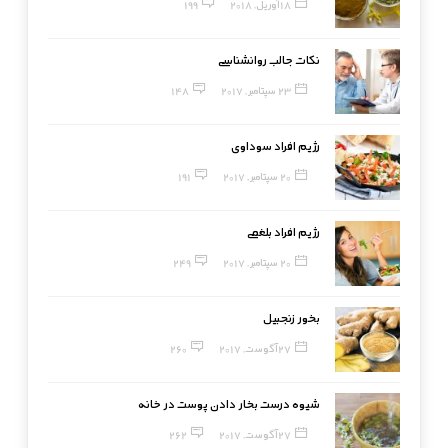
18 آوریل, 2018
199
نکات جالب روانشناسی
23 سپتامبر, 2017
148
رژیم افراد سوداوی
20 سپتامبر, 2017
191
رژیم افراد بلغمی
20 سپتامبر, 2017
249
بخور زنجبیل
27 آگوست, 2017
260
شیوه درست بخار دادن پوست در خانه
27 آگوست, 2017
262