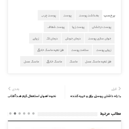
بهداشت پوست
پوست
پوست چرب
برچسب
پوست درخشان
پوست زیبا
پوست شفاف
جوان سازی پوست
درمان جوش
درمان لک
زیبایی
زیبایی پوست
سلامت پوست
طرز تهیه ماسک خانگی
طرز تهیه ماسک عسل
ماسک
ماسک خانگی
ماسک عسل
قبلی
بعدی
۱۰ راه داشتن پوستی براق و خیره کننده
نحوه اصولی استعمال کرم ضد آفتاب
مطالب مرتبط