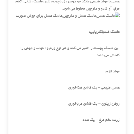
عسل با مواد طبیعی مانند جو دوسر، زردچوبه، شیر،ماست، گلابی، تخم
مرغ، آواکادو و دارچین مخلوط می شود.
ماسک ضدباکتریایی:
این ماسک پوست را تمیز می کند و هر نوع ورم و التهاب و جوش را
کاهش می دهد.
مواد لازم:
عسل طبیعی – یک قاشق غذاخوری
روغن زیتون – یک قاشق مرباخوری
زرده تخم مرغ – یک عدد