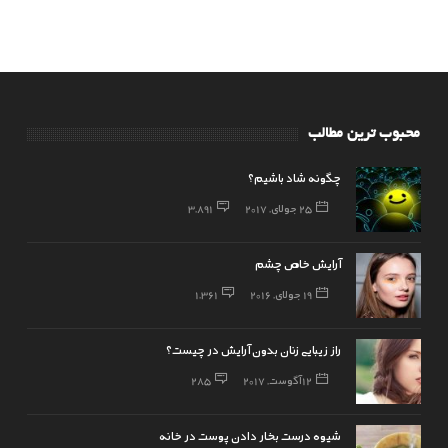
محبوب ترین مطالب
چگونه شاد باشیم؟
25 جولای, 2017
3,891
آرایش خاص چشم
19 جولای, 2016
1,361
راز زیبایی زنان بدون آرایش در چیست؟
12 آگوست, 2017
285
شیوه درست بخار دادن پوست در خانه