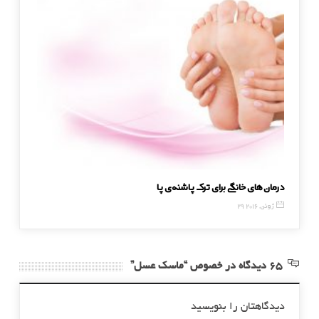
درمان‌های خانگی برای ترک پاشنه‌ی پا
توصیه ها
29 ژوئن, 2016
11 مه, 2016
65 دیدگاه در خصوص “ماسک عسل”
دیدگاهتان را بنویسید