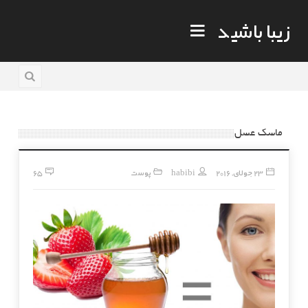
زیبا باشید
ماسک عسل
23 جولای, 2016
habibi
پوست
65