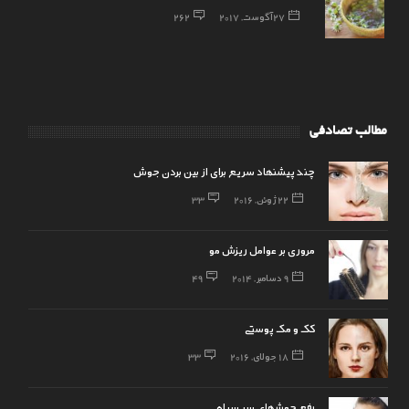
27 آگوست, 2017
262
مطالب تصادفی
چند پیشنهاد سریع برای از بین بردن جوش
22 ژوئن, 2016
33
مروری بر عوامل ریزش مو
9 دسامبر, 2014
49
کک و مک پوستی
18 جولای, 2016
33
رفع جوشهای سر سیاه