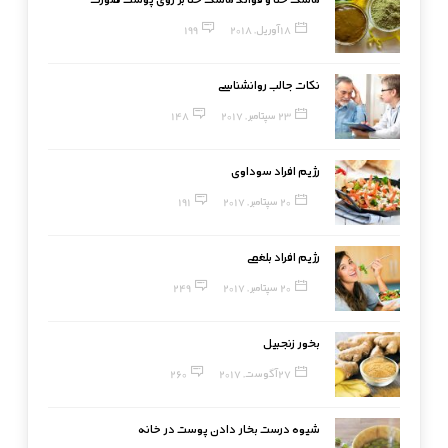
18 آوریل, 2018
199
نکات جالب روانشناسی
23 سپتامبر, 2017
148
رژیم افراد سوداوی
20 سپتامبر, 2017
191
رژیم افراد بلغمی
20 سپتامبر, 2017
249
بخور زنجبیل
27 آگوست, 2017
260
شیوه درست بخار دادن پوست در خانه