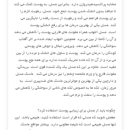
مشابه پراکسیدهیدروژن دارد. بنابراین عسل، به پوست کمک می کند
تا منافذ بدون خشک شدن پوست جمع شود. عسل، رطوبت لازم را
برای پوست فراهم می کند و رطوبت از دست رفته را جایگزین می
کند. عسل یکی از بهترین درمان ها برای رفع خشکی پوست
است. عسل التهاب همراه عفونت های قارچی پوست را کاهش می دهد
و آن را کاملا از بین می برد. همچنین التهاب ایجاد شده بر اثر آفتاب
سوختگی را کاهش می دهد. ویروس تبخال و جوش های پوستی
کودکان را درمان می کند. پوست و سلول های خشک و مرده را از بین
می برد و از آن جا که ماده تحریک کننده ندارد برای همه نوع پوست
مفید است. علاوه بر این که عسل یک پاک کننده قوی است، بریدگی،
عفونت قارچ پا و ورم ملتحمه چشم را نیز درمان می کند. ماسک عسل
و دارچین یکی از بهترین و موثرترین ماسک های ضدپیری است. به
مرور زمان، لکه ها به خصوص لکه های ناشی از سوختگی را کاهش می
دهد و پوست را سفت و نرم می کند.
چگونه باید از عسل برای زیبایی پوست استفاده کرد؟
مطمئن شوید که عسلی که قرار است استفاده کنید، طبیعی باشد. این
تنها عسل طبیعی است که نتیجه مطلوبی دارد. بیشتر مواقع ماسک