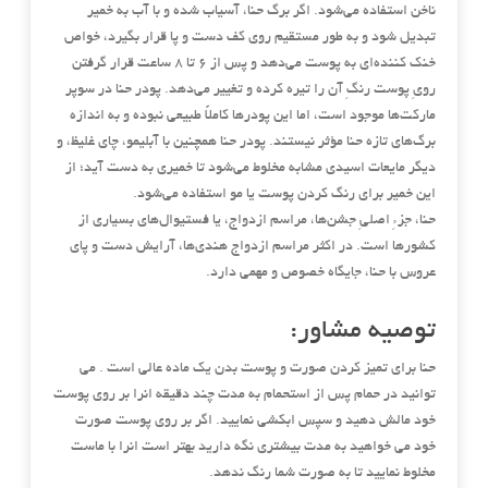
ناخن استفاده می‌شود. اگر برگ حنا، آسیاب شده و با آب به خمیر
تبدیل شود و به طور مستقیم روی کف دست و پا قرار بگیرد، خواص
خنک کننده‌ای به پوست می‌دهد و پس از 6 تا 8 ساعت قرار گرفتن
رویِ پوست رنگِ آن را تیره کرده و تغییر می‌دهد. پودر حنا در سوپر
مارکت‌ها موجود است، اما این پودر‌ها کاملاً طبیعی نبوده و به اندازه
برگ‌های تازه حنا مؤثر نیستند. پودر حنا همچنین با آبلیمو، چای غلیظ، و
دیگر مایعات اسیدی مشابه مخلوط می‌شود تا خمیری به دست آید؛ از
این خمیر برای رنگ کردن پوست یا مو استفاده می‌شود.
حنا، جزءِ اصلیِ جشن‌ها، مراسم ازدواج، یا فستیوال‌های بسیاری از
کشور‌ها است. در اکثر مراسم ازدواج هندی‌ها، آرایش دست و پای
عروس با حنا، جایگاه خصوص و مهمی دارد.
توصیه مشاور:
حنا برای تمیز کردن صورت و پوست بدن یک ماده عالی است . می
توانید در حمام پس از استحمام به مدت چند دقیقه انرا بر روی پوست
خود مالش دهید و سپس ابکشی نمایید. اگر بر روی پوست صورت
خود می خواهید به مدت بیشتری نگه دارید بهتر است انرا با ماست
مخلوط نمایید تا به صورت شما رنگ ندهد.