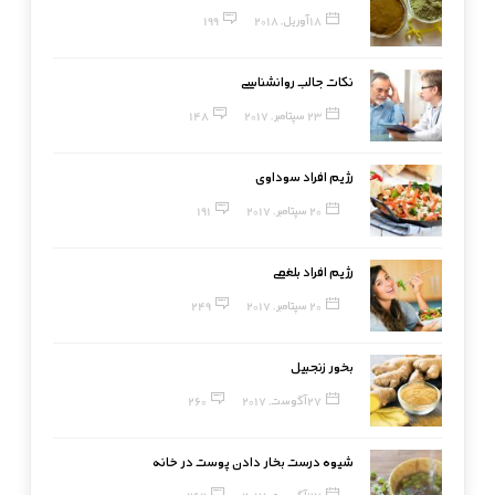
18 آوریل, 2018
199
نکات جالب روانشناسی
23 سپتامبر, 2017
148
رژیم افراد سوداوی
20 سپتامبر, 2017
191
رژیم افراد بلغمی
20 سپتامبر, 2017
249
بخور زنجبیل
27 آگوست, 2017
260
شیوه درست بخار دادن پوست در خانه
27 آگوست, 2017
262