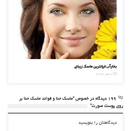
بخار آب؛ارزانترین ماسک زیبائی
مواد غذا
16 دسامبر, 2014
2 دسامبر, 014
199 دیدگاه در خصوص “ماسک حنا و فوائد ماسک حنا بر
روی پوست صورت”
دیدگاهتان را بنویسید