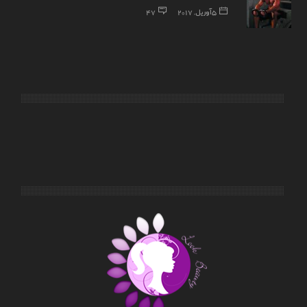
5 آوریل, 2017
47