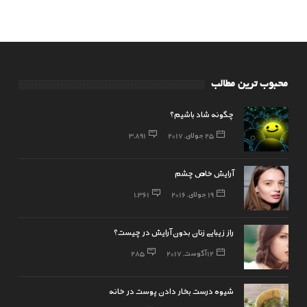
محبوب ترین مطالب
چگونه شاد باشیم؟
25 جولای, 2017
3,891
آرایش خاص چشم
19 جولای, 2016
1,361
راز زیبایی زنان بدون آرایش در چیست؟
12 آگوست, 2017
285
شیوه درست بخار دادن پوست در خانه