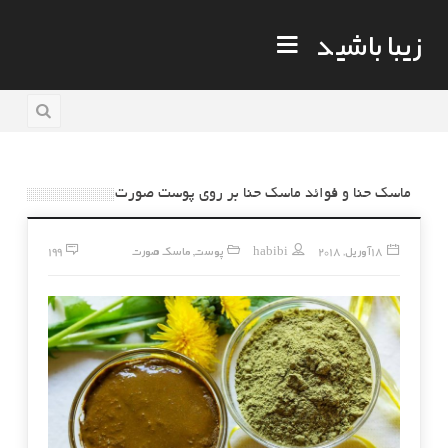
زیبا باشید
ماسک حنا و فوائد ماسک حنا بر روی پوست صورت
18 آوریل, 2018
habibi
پوست
ماسک صورت
199
,