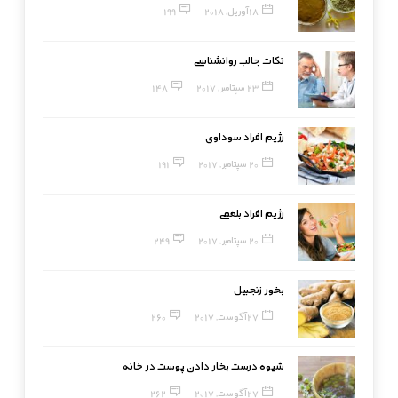
18 آوریل, 2018
199
نکات جالب روانشناسی
23 سپتامبر, 2017
148
رژیم افراد سوداوی
20 سپتامبر, 2017
191
رژیم افراد بلغمی
20 سپتامبر, 2017
249
بخور زنجبیل
27 آگوست, 2017
260
شیوه درست بخار دادن پوست در خانه
27 آگوست, 2017
262