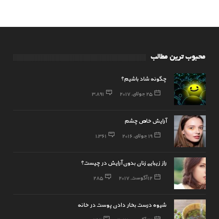
محبوب ترین مطالب
چگونه شاد باشیم؟
25 جولای, 2017
3,891
آرایش خاص چشم
19 جولای, 2016
1,361
راز زیبایی زنان بدون آرایش در چیست؟
12 آگوست, 2017
285
شیوه درست بخار دادن پوست در خانه