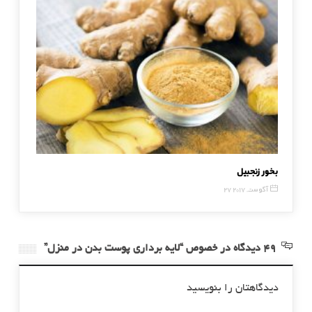
بخور زنجبیل
ماسک ع
27 آگوست, 2017
23 جولای, 016
49 دیدگاه در خصوص “لایه برداری پوست بدن در منزل”
دیدگاهتان را بنویسید