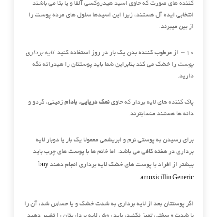
کننده های صورت که حاوی اسید هیدروکسی آلفا و یا بتا می باشند
انتخابی ایده آل هستند، زیرا این اسیدها سلول های مرده پوست را
از بین میبرند.
۱۰ – از مرطوب کننده بدن یک بار در روز استفاده کنید.
لایه برداری
پوست
را خشک می کند بنابراین شما باید پوستتان را هیدراته نگه
دارید.
پاک کننده های لایه بردار که حاوی
نمک دریایی
،
بادام
زمینی، گردو و
دانه ها هستند منسابترند.
برای رسیدن به پوستی نرم و ابریشمی معمولا یک بار یا دوبار لایه
برداری در هفته کافی می باشد. اما خانم ها با پوست های چرب باید
buy
بیشتر از افراد با پوست های خشک لایه برداری انجام دهند
amoxicillin Generic
.
اگر پوستتان بعد از لایه برداری به شدت خشک و یا حساس شد، آن را
با شدت و سختی تمیز نکنید، باید روش لایه برداریتان را تغییر دهید