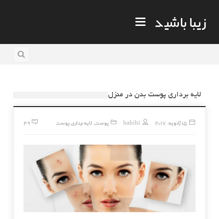
زیبا باشید
ما
8 سال قبل
لایه برداری پوست بدن در منزل
15 ژانویه, 2017
habibi
پوست
لایه برداری پوست
49
,