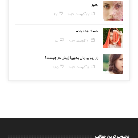
بخور
27 آگوست, 2017
167
ماسک هندوانه
21 آگوست, 2017
80
راز زیبایی زنان بدون آرایش در چیست؟
12 آگوست, 2017
285
محبوب ترین مطالب