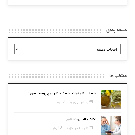
دسته بندی
دسته
بندی
منتخب ها
ماسک حنا و فوائد ماسک حنا بر روی پوست صورت
18 آوریل, 2018
199
نکات جالب روانشناسی
23 سپتامبر, 2017
148