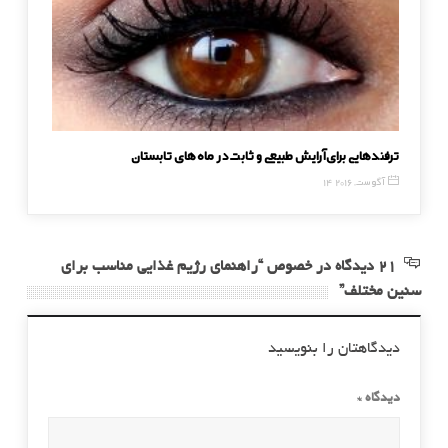
ترفندهایی برای آرایش طبیعی و ثابت در ماه‌های تابستان
چرا چای س
14 آگوست, 2016
20 دسامبر, 014
21 دیدگاه در خصوص “راهنمای رژیم غذایی مناسب برای
سنین مختلف”
دیدگاهتان را بنویسید
دیدگاه
*