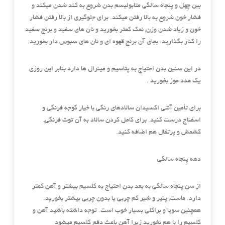
بین چهل و پنجاه سالگی متابولیسم بدن شروع به کند شدن میکند و
فشار خون شروع به بالا رفتن میکند. برای جلوگیری از بالا رفتن فشار
خون و زیاد شدن وزن, نمک کمتر بخورید و نان های سفید و برنج سفید
را کنار بگذارید. بجای آن برنج قهوه ای و نان های سبوس دار بخورید.
در این سنین بدن احتیاج به پتاسیم و مینرال ها دارد بنابر این روزی
یک عدد موز بخورید .
برای تأمین آنتی اکسیدان سالادهای رنگی با خیار گوجه فرنگی و
اسفناج درست کنید. برای کامل کردن سالاد به آن توت فرنگی,
کشمش و پرتقال هم اضافه کنید.
دهه پنجاه سالگی
از سن پنجاه سالگی به بعد بدن احتیاج به کلسیم بیشتر و آهن کمتر
دارد. ماست, پنیر و شیر کم چربی یا بدون چربی بیشتر بخورید.
همچنین سویا و براکلی بسیار خوب است. توجه داشته باشید آهن و
کلسیم را با هم نخورید زیرا آهن باعث دفع کلسیم میشود