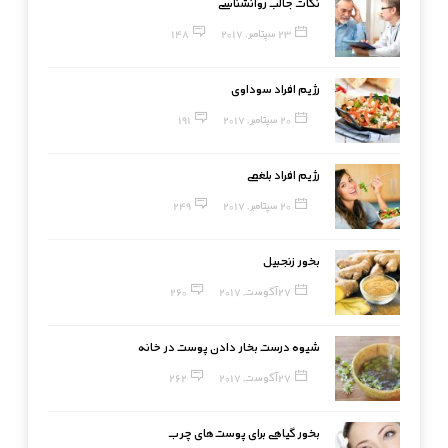
نکات جالب روانشناسی
23 سپتامبر, 2017
148
رژیم افراد سوداوی
20 سپتامبر, 2017
191
رژیم افراد بلغمی
20 سپتامبر, 2017
249
بخور زنجبیل
27 آگوست, 2017
260
شیوه درست بخار دادن پوست در خانه
27 آگوست, 2017
262
بخور گیاهی برای پوست‌های چرب