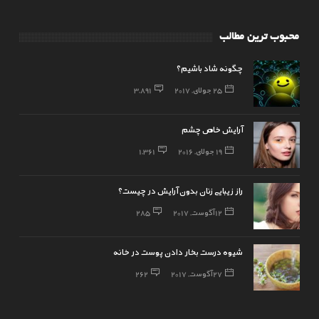
محبوب ترین مطالب
چگونه شاد باشیم؟
25 جولای, 2017
3,891
آرایش خاص چشم
19 جولای, 2016
1,361
راز زیبایی زنان بدون آرایش در چیست؟
12 آگوست, 2017
285
شیوه درست بخار دادن پوست در خانه
27 آگوست, 2017
262